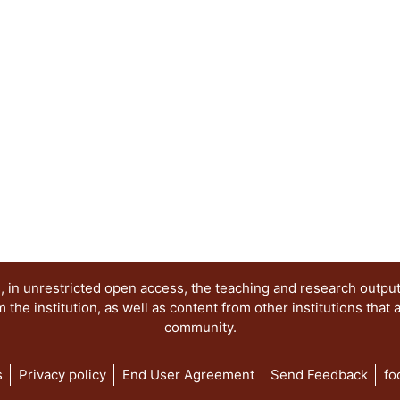
 in unrestricted open access, the teaching and research outpu
he institution, as well as content from other institutions that 
community.
s
Privacy policy
End User Agreement
Send Feedback
fo