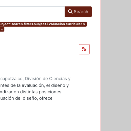
Search
ubject: search.filters.subject.Evaluación curricular
×
×
apotzalco, División de Ciencias y
ón del Diseño en el Tiempo
,
2002
)
tes de la evaluación, el diseño y
z Celis, Julieta, coordinadora
;
undizar en distintas posiciones
, Jorge, coordinador
luación del diseño, ofrece
, sociológicos, tecnológicos,
s y estéticos de los conceptos
 de la comunicación gráfica,