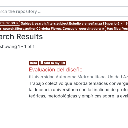
ate: 2009
×
Subject: search.filters.subject.Estudio y enseñanza (Superior)
×
S
r: search.filters.author.Córdoba Flores, Consuelo, coordinadora
×
Has files: Yes
arch Results
showing
1 - 1 of 1
Item
Add to my list
Evaluación del diseño
(
Universidad Autónoma Metropolitana, Unidad Azc
Artes para el Diseño, Departamento de Evaluaci
Trabajo colectivo que aborda temáticas convergen
Córdoba Flores, Consuelo, coordinadora
;
Gonzále
la docencia universitaria con la finalidad de prof
Nasser Farías, Judith, coordinadora
;
Ortiz Segura
teóricas, metodológicas y empíricas sobre la eva
fundamentos filosóficos, históricos. pedagógicos
semiológicos. axiológicos, económicos, culturale
evaluación y diseño (arquitectura, ciudad, diseño
diseño industrial y lenguaje básico).