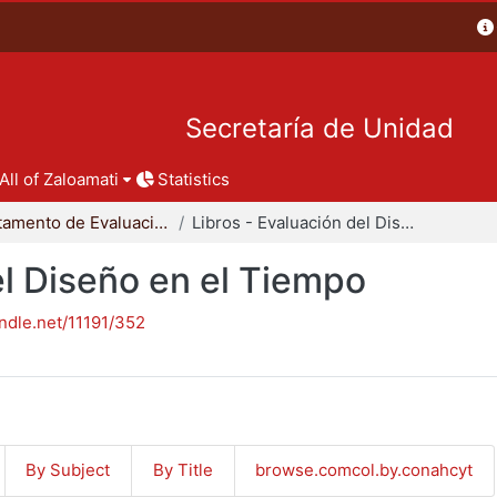
Secretaría de Unidad
All of Zaloamati
Statistics
Departamento de Evaluación del Diseño en el Tiempo
Libros - Evaluación del Diseño en el Tiempo
el Diseño en el Tiempo
andle.net/11191/352
By Subject
By Title
browse.comcol.by.conahcyt