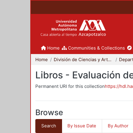
Home
Communities & Collections
Home
División de Ciencias y Artes para el Diseño
Libros - Evaluación d
Permanent URI for this collection
https://hdl.h
Browse
Search
By Issue Date
By Author