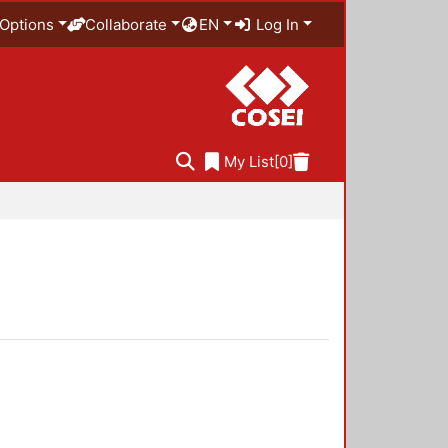
Options
Collaborate
EN
Log In
My List
[0]