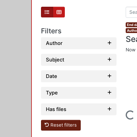
End d
Filters
Autho
Se
Author
Now 
Subject
Date
Type
Has files
Loading...
Reset filters