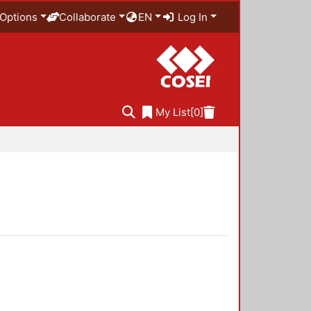
Options
Collaborate
EN
Log In
My List
[0]