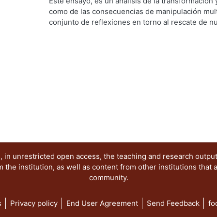
Artes para el Diseño, Departamento de Evaluaci
Este ensayo, es un análisis de la transformación 
característica principal que este medio impone: tr
Cruzvillegas Villegas, Rogelio
como de las consecuencias de manipulación multi
"apariencia" de realidad es otro tema apasionante
conjunto de reflexiones en torno al rescate de nu
magia de la televisión y sus posibilidades narra
posibilidades socio-educativas a partir de una ra
comunicación un ámbito de especial interés par
MEDIA de acuerdo a una propuesta de tecnologí
 in unrestricted open access, the teaching and research outpu
he institution, as well as content from other institutions that 
community.
s
Privacy policy
End User Agreement
Send Feedback
fo