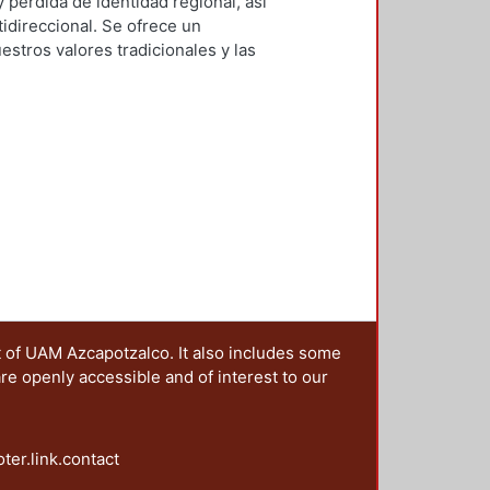
ón del Diseño en el Tiempo
,
1992
)
y pérdida de identidad regional, así
abajar contra el reloj. La
direccional. Se ofrece un
 a que se refiere este texto. La
estros valores tradicionales y las
tivas hacen de este medio de
cionalización crítica de los MASS
a comunicadores y diseñadores.
a educacional humanizante.
t of UAM Azcapotzalco. It also includes some
are openly accessible and of interest to our
oter.link.contact