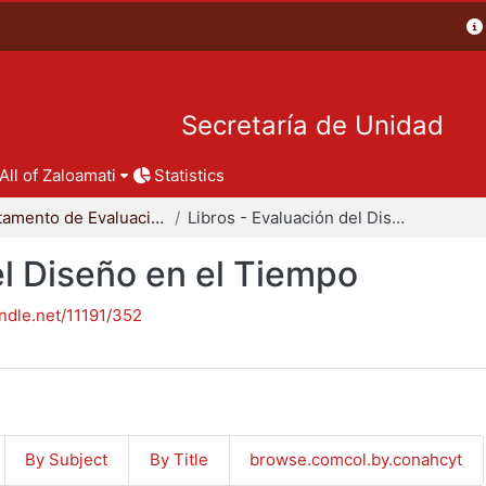
Secretaría de Unidad
All of Zaloamati
Statistics
Departamento de Evaluación del Diseño en el Tiempo
Libros - Evaluación del Diseño en el Tiempo
el Diseño en el Tiempo
andle.net/11191/352
By Subject
By Title
browse.comcol.by.conahcyt