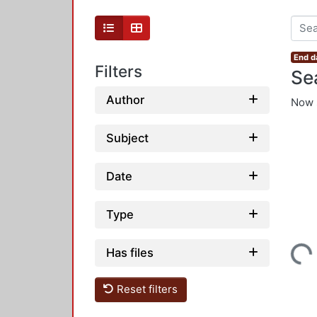
End d
Filters
Se
Author
Now 
Subject
Date
Type
Has files
Loading...
Reset filters