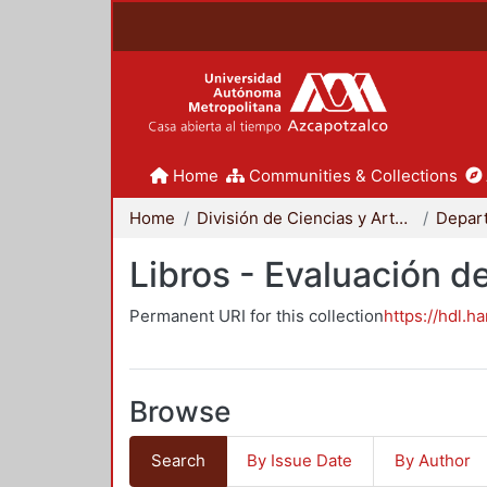
Home
Communities & Collections
Home
División de Ciencias y Artes para el Diseño
Libros - Evaluación d
Permanent URI for this collection
https://hdl.h
Browse
Search
By Issue Date
By Author