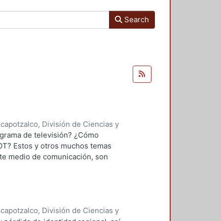
Search
apotzalco, División de Ciencias y
ón del Diseño en el Tiempo
,
1992
)
ograma de televisión? ¿Cómo
OT? Estos y otros muchos temas
nte medio de comunicación, son
al. Son de especial interés el
icas para la elaboración de sets.
e intervienen, como los
quinistas, director técnico, entre
apotzalco, División de Ciencias y
 y minuciosa, aunado a la