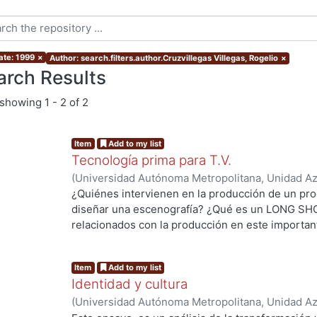
ate: 1999
×
Author: search.filters.author.Cruzvillegas Villegas, Rogelio
×
arch Results
showing
1 - 2 of 2
Item
Add to my list
Tecnología prima para T.V.
(
Universidad Autónoma Metropolitana, Unidad Azc
Artes para el Diseño, Departamento de Evaluaci
¿Quiénes intervienen en la producción de un pr
Cruzvillegas Villegas, Rogelio
diseñar una escenografía? ¿Qué es un LONG SH
relacionados con la producción en este importa
abordados de modo imaginativo y poco convencion
amplio glosario de términos y las propuestas gráf
Item
Add to my list
La organización de los diversos especialistas qu
Identidad y cultura
tramoyistas, técnicos en sonido e iluminación, ma
(
Universidad Autónoma Metropolitana, Unidad Azc
otros muchos, es una labor a menudo complicada