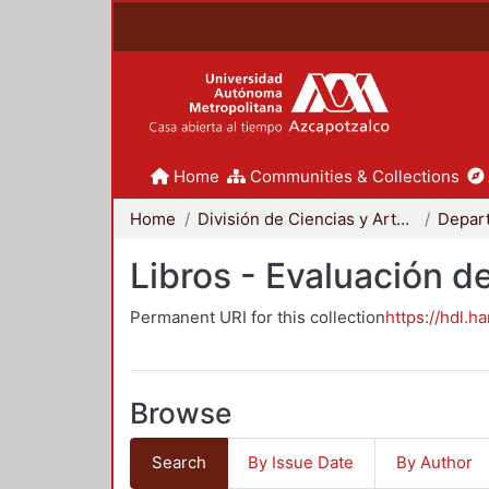
Home
Communities & Collections
Home
División de Ciencias y Artes para el Diseño
Libros - Evaluación d
Permanent URI for this collection
https://hdl.h
Browse
Search
By Issue Date
By Author