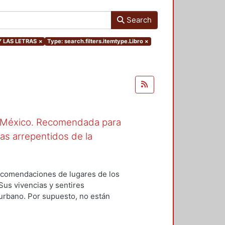
Search
Y LAS LETRAS
×
Type: search.filters.itemtype.Libro
×
de México. Recomendada para
as arrepentidos de la
recomendaciones de lugares de los
Sus vivencias y sentires
 urbano. Por supuesto, no están
idos, también es muy probable que
o de plano desaparecido. Se