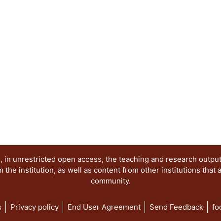
recomienda, por tanto, acudir a informes por te
sus servicios. Los lugares están clasificados en
subsecuente: central, norte, sur, oriente y ponien
ordenado alfabéticamente conforme al nombre de l
el disfrute de cado lugar, se han clasificado con d
de sus espacios y lo calidad de sus servicios; se
colocados en el nombre del lugar. Dos, por las f
sus parroquianos; se indicó con ▫ y ▪ al finalizar 
una mera orientación. Todos los lugares son púb
en cualquier ciudad del mundo, con entusiasmo y
 in unrestricted open access, the teaching and research outpu
he institution, as well as content from other institutions that 
community.
s
Privacy policy
End User Agreement
Send Feedback
fo