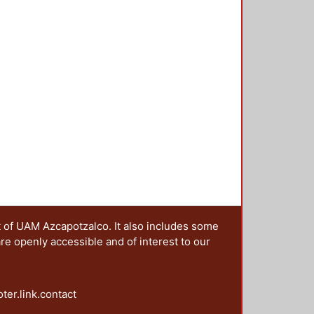
léfono para mayor seguridad sobre
 cinco zonas que aparecen en formo
te. A su vez, cada lugar se ha
o colonia. Para orientar el uso y
os criterios. Uno, por el carácter
 distingue por el número de ***
ormas colectivas como los disfrutan
codo texto. Esta clasificación es
licos y pueden ser visitados, como
 los cuidados necesarios.
t of UAM Azcapotzalco. It also includes some
are openly accessible and of interest to our
oter.link.contact