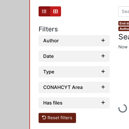
End d
Filters
Author
Se
Author
Now 
Date
Type
CONAHCYT Area
Has files
Load
Reset filters