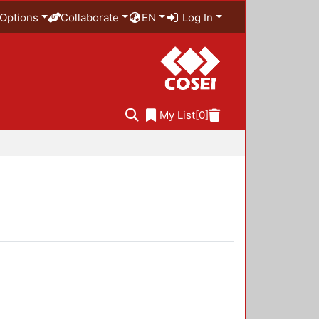
Options
Collaborate
EN
Log In
My List
[0]