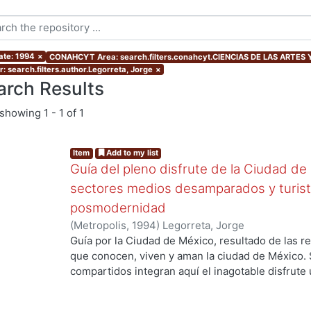
ate: 1994
×
CONAHCYT Area: search.filters.conahcyt.CIENCIAS DE LAS ARTES 
: search.filters.author.Legorreta, Jorge
×
arch Results
showing
1 - 1 of 1
Item
Add to my list
Guía del pleno disfrute de la Ciudad 
sectores medios desamparados y turist
posmodernidad
(
Metropolis
,
1994
)
Legorreta, Jorge
Guía por la Ciudad de México, resultado de las 
que conocen, viven y aman la ciudad de México. 
ing...
compartidos integran aquí el inagotable disfrute
aquí todos los lugares que debieran estar inclu
algunos hayan modificado sus espacios, el giro, 