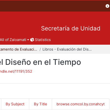
Secretaría de Unidad
All of Zaloamati
Statistics
Departamento de Evaluación del Diseño en el Tiempo
Libros - Evaluación del Diseño en el Tiempo
el Diseño en el Tiempo
andle.net/11191/352
By Subject
By Title
browse.comcol.by.conahcyt