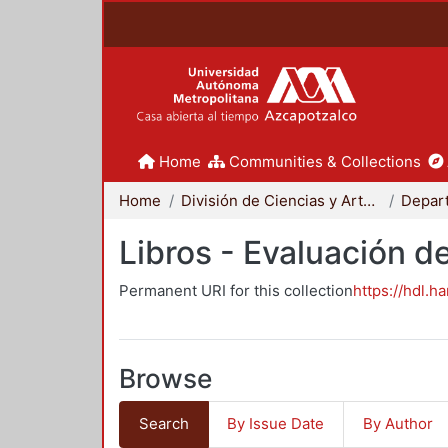
Home
Communities & Collections
Home
División de Ciencias y Artes para el Diseño
Libros - Evaluación d
Permanent URI for this collection
https://hdl.h
Browse
Search
By Issue Date
By Author