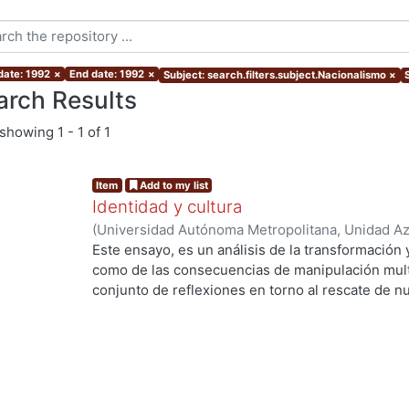
date: 1992
×
End date: 1992
×
Subject: search.filters.subject.Nacionalismo
×
arch Results
showing
1 - 1 of 1
Item
Add to my list
Identidad y cultura
(
Universidad Autónoma Metropolitana, Unidad Azc
Artes para el Diseño, Departamento de Evaluaci
Este ensayo, es un análisis de la transformación 
Cruzvillegas Villegas, Rogelio
como de las consecuencias de manipulación multi
conjunto de reflexiones en torno al rescate de nu
posibilidades socio-educativas a partir de una ra
MEDIA de acuerdo a una propuesta de tecnologí