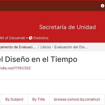
Secretaría de Unidad
All of Zaloamati
Statistics
Departamento de Evaluación del Diseño en el Tiempo
Libros - Evaluación del Diseño en el Tiempo
el Diseño en el Tiempo
andle.net/11191/352
By Subject
By Title
browse.comcol.by.conahcyt