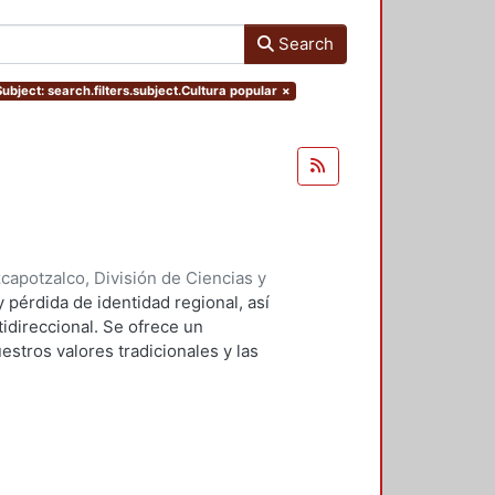
Search
Subject: search.filters.subject.Cultura popular
×
apotzalco, División de Ciencias y
ón del Diseño en el Tiempo
,
1992
)
y pérdida de identidad regional, así
direccional. Se ofrece un
estros valores tradicionales y las
cionalización crítica de los MASS
a educacional humanizante.