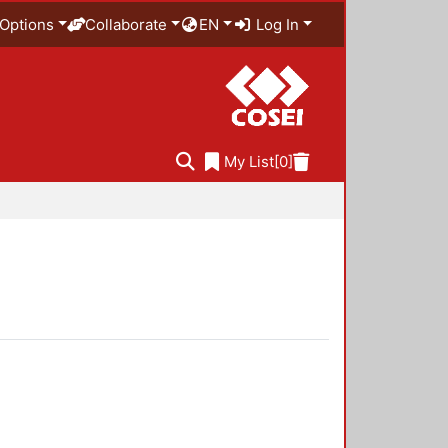
Options
Collaborate
EN
Log In
My List
[0]