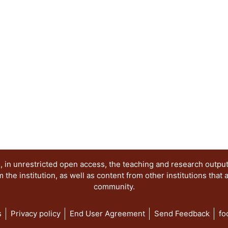
 in unrestricted open access, the teaching and research outpu
he institution, as well as content from other institutions that 
community.
s
Privacy policy
End User Agreement
Send Feedback
fo