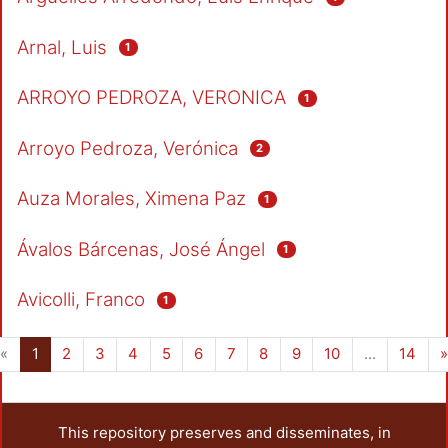
Arnal, Luis
1
ARROYO PEDROZA, VERONICA
1
Arroyo Pedroza, Verónica
2
Auza Morales, Ximena Paz
1
Ávalos Bárcenas, José Ángel
1
Avicolli, Franco
1
(current)
«
1
2
3
4
5
6
7
8
9
10
...
14
»
This repository preserves and disseminates, in