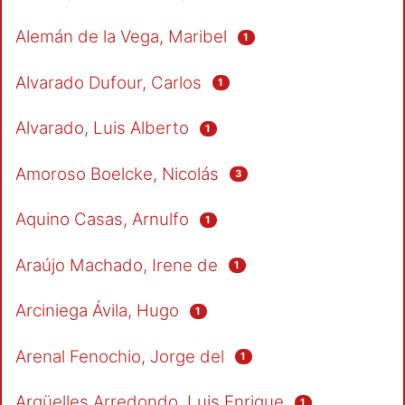
Alemán de la Vega, Maribel
1
Alvarado Dufour, Carlos
1
Alvarado, Luis Alberto
1
Amoroso Boelcke, Nicolás
3
Aquino Casas, Arnulfo
1
Araújo Machado, Irene de
1
Arciniega Ávila, Hugo
1
Arenal Fenochio, Jorge del
1
Argüelles Arredondo, Luis Enrique
1