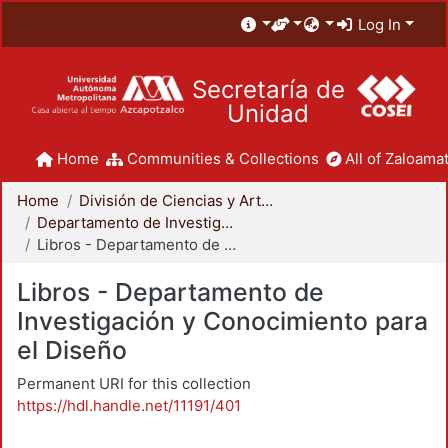
Log In
Secretaría de
Unidad
Home
Communities & Collections
All of Zaloamat
Home
División de Ciencias y Artes para el Diseño
Departamento de Investigación y Conocimiento para el Diseño
Libros - Departamento de Investigación y Conocimiento para el Diseño
Libros - Departamento de
Investigación y Conocimiento para
el Diseño
Permanent URI for this collection
https://hdl.handle.net/11191/401