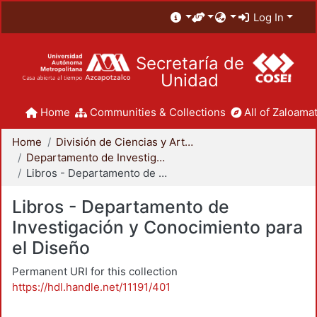
Log In
Secretaría de
Unidad
Home
Communities & Collections
All of Zaloamat
Home
División de Ciencias y Artes para el Diseño
Departamento de Investigación y Conocimiento para el Diseño
Libros - Departamento de Investigación y Conocimiento para el Diseño
Libros - Departamento de
Investigación y Conocimiento para
el Diseño
Permanent URI for this collection
https://hdl.handle.net/11191/401