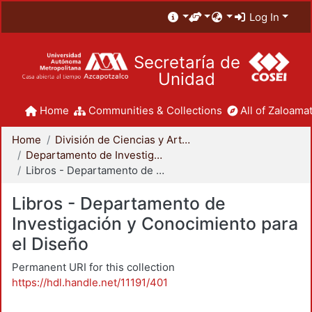
Log In
Secretaría de
Unidad
Home
Communities & Collections
All of Zaloamat
Home
División de Ciencias y Artes para el Diseño
Departamento de Investigación y Conocimiento para el Diseño
Libros - Departamento de Investigación y Conocimiento para el Diseño
Libros - Departamento de
Investigación y Conocimiento para
el Diseño
Permanent URI for this collection
https://hdl.handle.net/11191/401