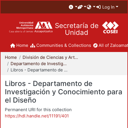
Log In
Secretaría de
Unidad
Home
Communities & Collections
All of Zaloamat
Home
División de Ciencias y Artes para el Diseño
Departamento de Investigación y Conocimiento para el Diseño
Libros - Departamento de Investigación y Conocimiento para el Diseño
Libros - Departamento de
Investigación y Conocimiento para
el Diseño
Permanent URI for this collection
https://hdl.handle.net/11191/401