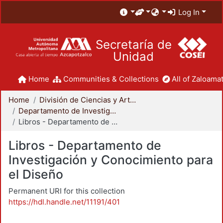
Log In
Secretaría de
Unidad
Home
Communities & Collections
All of Zaloamat
Home
División de Ciencias y Artes para el Diseño
Departamento de Investigación y Conocimiento para el Diseño
Libros - Departamento de Investigación y Conocimiento para el Diseño
Libros - Departamento de
Investigación y Conocimiento para
el Diseño
Permanent URI for this collection
https://hdl.handle.net/11191/401