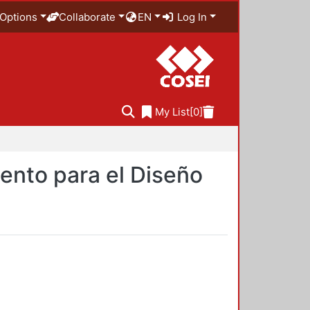
Options
Collaborate
EN
Log In
My List
[0]
ento para el Diseño