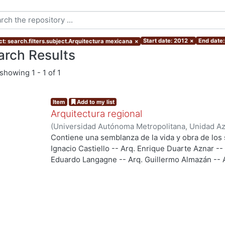
Start date: 2012
×
End date:
ct: search.filters.subject.Arquitectura mexicana
×
arch Results
showing
1 - 1 of 1
Item
Add to my list
Arquitectura regional
(
Universidad Autónoma Metropolitana, Unidad Azc
Artes para el Diseño, Departamento de Investiga
Contiene una semblanza de la vida y obra de los 
Diseño
,
2012
)
Langagne Ortega, Eduardo
Ignacio Castiello -- Arq. Enrique Duarte Aznar --
Eduardo Langagne -- Arq. Guillermo Almazán -- A
Uribe -- Arq. Própero Tapia/PROTIP Arquitectos --
PALABRAS CLAVE: Mexican American architectur