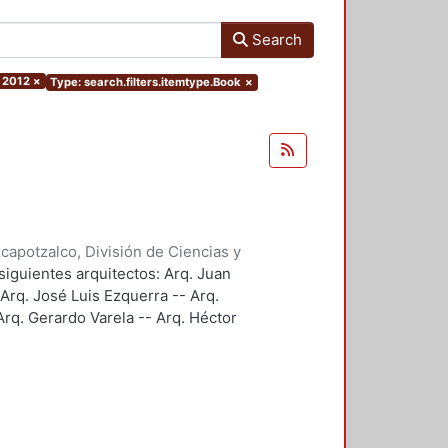
Search
 2012
×
Type: search.filters.itemtype.Book
×
apotzalco, División de Ciencias y
ción y Conocimiento para el
siguientes arquitectos: Arq. Juan
 Arq. José Luis Ezquerra -- Arq.
rq. Gerardo Varela -- Arq. Héctor
 Arq. Javier Villalobos.
e.