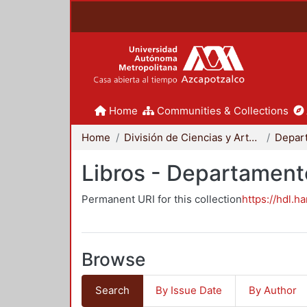
Home
Communities & Collections
Home
División de Ciencias y Artes para el Diseño
Libros - Departament
Permanent URI for this collection
https://hdl.h
Browse
Search
By Issue Date
By Author