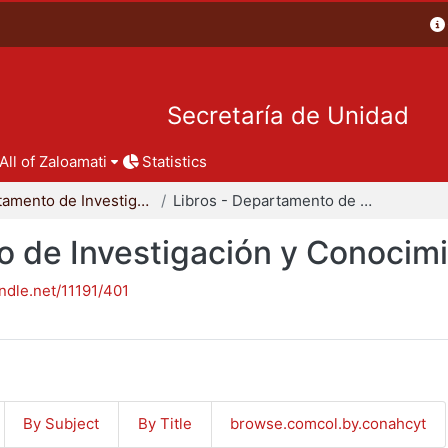
Secretaría de Unidad
All of Zaloamati
Statistics
Departamento de Investigación y Conocimiento para el Diseño
Libros - Departamento de Investigación y Conocimiento para el Diseño
o de Investigación y Conocimi
andle.net/11191/401
By Subject
By Title
browse.comcol.by.conahcyt