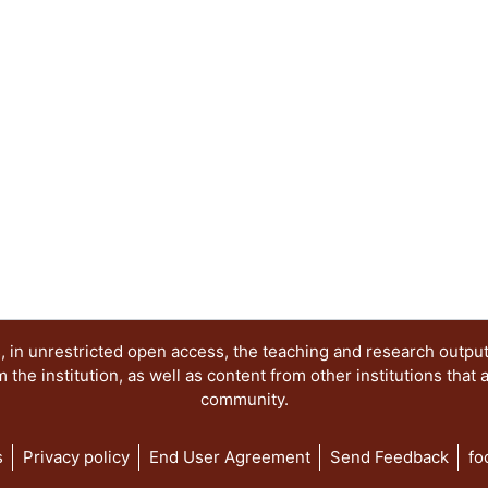
 in unrestricted open access, the teaching and research outpu
he institution, as well as content from other institutions that 
community.
s
Privacy policy
End User Agreement
Send Feedback
fo