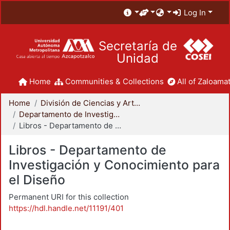
Log In
Secretaría de
Unidad
Home
Communities & Collections
All of Zaloamat
Home
División de Ciencias y Artes para el Diseño
Departamento de Investigación y Conocimiento para el Diseño
Libros - Departamento de Investigación y Conocimiento para el Diseño
Libros - Departamento de
Investigación y Conocimiento para
el Diseño
Permanent URI for this collection
https://hdl.handle.net/11191/401