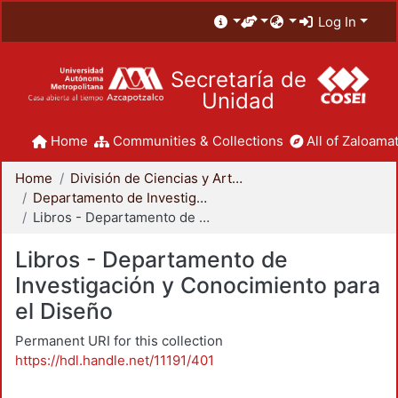
Log In
Secretaría de
Unidad
Home
Communities & Collections
All of Zaloamat
Home
División de Ciencias y Artes para el Diseño
Departamento de Investigación y Conocimiento para el Diseño
Libros - Departamento de Investigación y Conocimiento para el Diseño
Libros - Departamento de
Investigación y Conocimiento para
el Diseño
Permanent URI for this collection
https://hdl.handle.net/11191/401