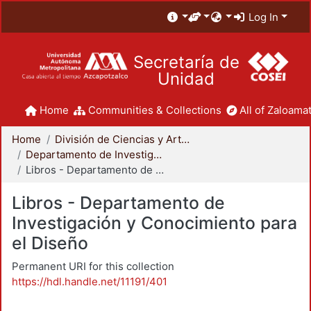
Log In
Secretaría de
Unidad
Home
Communities & Collections
All of Zaloamat
Home
División de Ciencias y Artes para el Diseño
Departamento de Investigación y Conocimiento para el Diseño
Libros - Departamento de Investigación y Conocimiento para el Diseño
Libros - Departamento de
Investigación y Conocimiento para
el Diseño
Permanent URI for this collection
https://hdl.handle.net/11191/401