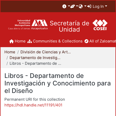
Log In
Secretaría de
Unidad
Home
Communities & Collections
All of Zaloamat
Home
División de Ciencias y Artes para el Diseño
Departamento de Investigación y Conocimiento para el Diseño
Libros - Departamento de Investigación y Conocimiento para el Diseño
Libros - Departamento de
Investigación y Conocimiento para
el Diseño
Permanent URI for this collection
https://hdl.handle.net/11191/401