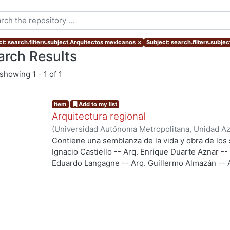
ct: search.filters.subject.Arquitectos mexicanos
×
Subject: search.filters.subje
arch Results
showing
1 - 1 of 1
Item
Add to my list
Arquitectura regional
(
Universidad Autónoma Metropolitana, Unidad Azc
Artes para el Diseño, Departamento de Investiga
Contiene una semblanza de la vida y obra de los 
Diseño
,
2012
)
Langagne Ortega, Eduardo
Ignacio Castiello -- Arq. Enrique Duarte Aznar --
Eduardo Langagne -- Arq. Guillermo Almazán -- A
Uribe -- Arq. Própero Tapia/PROTIP Arquitectos --
ng...
PALABRAS CLAVE: Mexican American architectur