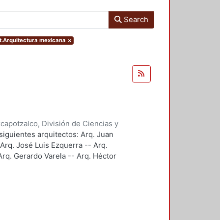
Search
ct.Arquitectura mexicana
×
apotzalco, División de Ciencias y
ción y Conocimiento para el
siguientes arquitectos: Arq. Juan
 Arq. José Luis Ezquerra -- Arq.
rq. Gerardo Varela -- Arq. Héctor
 Arq. Javier Villalobos.
e.