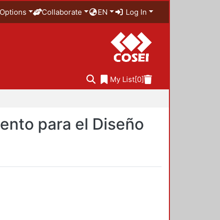
Options
Collaborate
EN
Log In
My List
[0]
ento para el Diseño