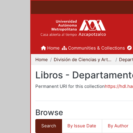
Home
Communities & Collections
Home
División de Ciencias y Artes para el Diseño
Libros - Departament
Permanent URI for this collection
https://hdl.h
Browse
Search
By Issue Date
By Author