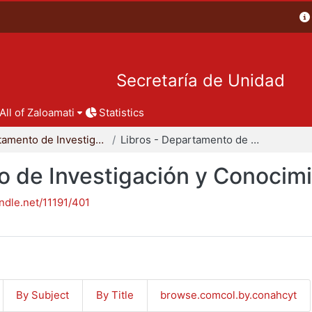
Secretaría de Unidad
All of Zaloamati
Statistics
Departamento de Investigación y Conocimiento para el Diseño
Libros - Departamento de Investigación y Conocimiento para el Diseño
o de Investigación y Conocimi
andle.net/11191/401
By Subject
By Title
browse.comcol.by.conahcyt