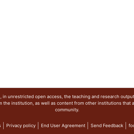
 in unrestricted open access, the teaching and research outpu
he institution, as well as content from other institutions that 
community.
s
Privacy policy
End User Agreement
Send Feedback
fo