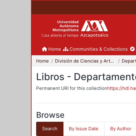
Home
Communities & Collections
Home
División de Ciencias y Artes para el Diseño
Libros - Departament
Permanent URI for this collection
https://hdl.h
Browse
Search
By Issue Date
By Author