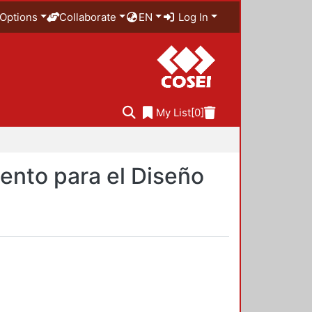
Options
Collaborate
EN
Log In
My List
[0]
ento para el Diseño