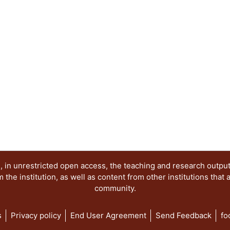
 in unrestricted open access, the teaching and research outpu
he institution, as well as content from other institutions that 
community.
s
Privacy policy
End User Agreement
Send Feedback
fo