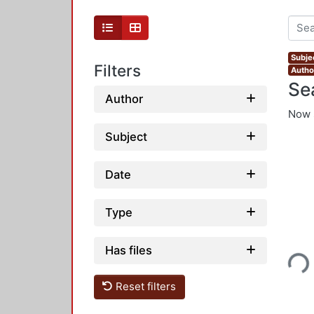
Subje
Filters
Autho
Se
Author
Now 
Subject
Date
Type
Loading...
Has files
Reset filters