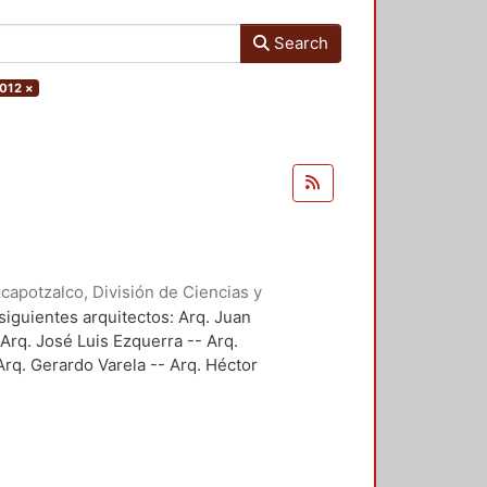
Search
2012
×
apotzalco, División de Ciencias y
ción y Conocimiento para el
siguientes arquitectos: Arq. Juan
 Arq. José Luis Ezquerra -- Arq.
rq. Gerardo Varela -- Arq. Héctor
 Arq. Javier Villalobos.
e.