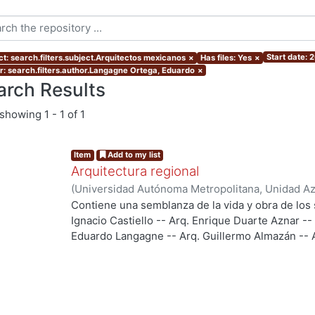
Start date: 
ct: search.filters.subject.Arquitectos mexicanos
×
Has files: Yes
×
r: search.filters.author.Langagne Ortega, Eduardo
×
arch Results
showing
1 - 1 of 1
Item
Add to my list
Arquitectura regional
(
Universidad Autónoma Metropolitana, Unidad Azc
Artes para el Diseño, Departamento de Investiga
Contiene una semblanza de la vida y obra de los 
Diseño
,
2012
)
Langagne Ortega, Eduardo
Ignacio Castiello -- Arq. Enrique Duarte Aznar --
Eduardo Langagne -- Arq. Guillermo Almazán -- A
Uribe -- Arq. Própero Tapia/PROTIP Arquitectos --
PALABRAS CLAVE: Mexican American architectur