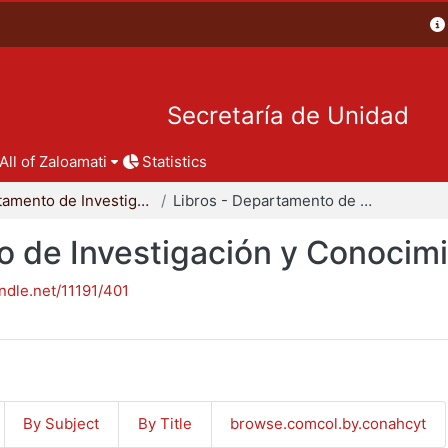
Secretaría de Unidad
All of Zaloamati
Statistics
Departamento de Investigación y Conocimiento para el Diseño
Libros - Departamento de Investigación y Conocimiento para el Diseño
o de Investigación y Conocimi
andle.net/11191/401
By Subject
By Title
browse.comcol.by.conahcyt