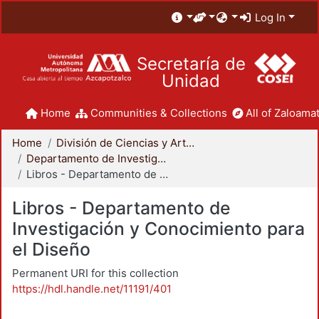
Log In
Secretaría de
Unidad
Home
Communities & Collections
All of Zaloamat
Home
División de Ciencias y Artes para el Diseño
Departamento de Investigación y Conocimiento para el Diseño
Libros - Departamento de Investigación y Conocimiento para el Diseño
Libros - Departamento de
Investigación y Conocimiento para
el Diseño
Permanent URI for this collection
https://hdl.handle.net/11191/401