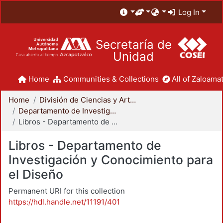
Log In
Secretaría de
Unidad
Home
Communities & Collections
All of Zaloamat
Home
División de Ciencias y Artes para el Diseño
Departamento de Investigación y Conocimiento para el Diseño
Libros - Departamento de Investigación y Conocimiento para el Diseño
Libros - Departamento de
Investigación y Conocimiento para
el Diseño
Permanent URI for this collection
https://hdl.handle.net/11191/401