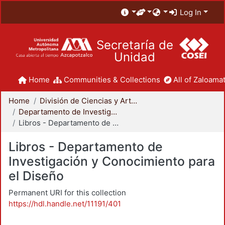
Log In
Secretaría de
Unidad
Home
Communities & Collections
All of Zaloamat
Home
División de Ciencias y Artes para el Diseño
Departamento de Investigación y Conocimiento para el Diseño
Libros - Departamento de Investigación y Conocimiento para el Diseño
Libros - Departamento de
Investigación y Conocimiento para
el Diseño
Permanent URI for this collection
https://hdl.handle.net/11191/401