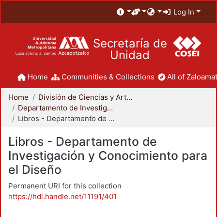
Log In
Secretaría de
Unidad
Home
Communities & Collections
All of Zaloamat
Home
División de Ciencias y Artes para el Diseño
Departamento de Investigación y Conocimiento para el Diseño
Libros - Departamento de Investigación y Conocimiento para el Diseño
Libros - Departamento de
Investigación y Conocimiento para
el Diseño
Permanent URI for this collection
https://hdl.handle.net/11191/401