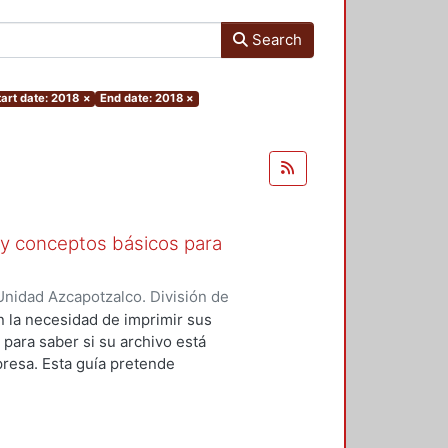
Search
tart date: 2018
×
End date: 2018
×
 y conceptos básicos para
nidad Azcapotzalco. División de
e Investigación y Conocimiento
,
n la necesidad de imprimir sus
 para saber si su archivo está
resa. Esta guía pretende
derar a la hora de preparar un
 forma más sencilla posible los
n para realizar mejor su trabajo;