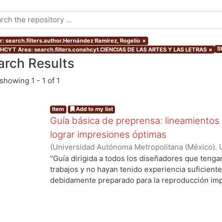
r: search.filters.author.Hernández Ramírez, Rogelio
×
S
CYT Area: search.filters.conahcyt.CIENCIAS DE LAS ARTES Y LAS LETRAS
×
arch Results
showing
1 - 1 of 1
Item
Add to my list
Guía básica de preprensa: lineamientos
lograr impresiones óptimas
(
Universidad Autónoma Metropolitana (México). U
Ciencias y Artes para el Diseño. Departamento d
"Guía dirigida a todos los diseñadores que tenga
2018
)
Hernández Ramírez, Rogelio
trabajos y no hayan tenido experiencia suficiente
debidamente preparado para la reproducción imp
puntualizar los aspectos más importantes a consi
archivo para impresión, además de explicar de la
diferentes elementos que los impresores requiere