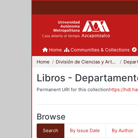
Home
Communities & Collections
Home
División de Ciencias y Artes para el Diseño
Libros - Departament
Permanent URI for this collection
https://hdl.h
Browse
Search
By Issue Date
By Author