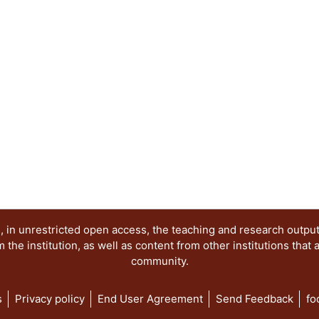
ya que, un resultado óptimo de impresión siemp
entre proveedor y diseñador."
 in unrestricted open access, the teaching and research outpu
he institution, as well as content from other institutions that 
community.
s
Privacy policy
End User Agreement
Send Feedback
fo