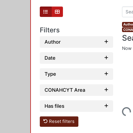
Autho
Filters
CONAH
Se
Author
Now 
Date
Type
CONAHCYT Area
Has files
Loading...
Reset filters