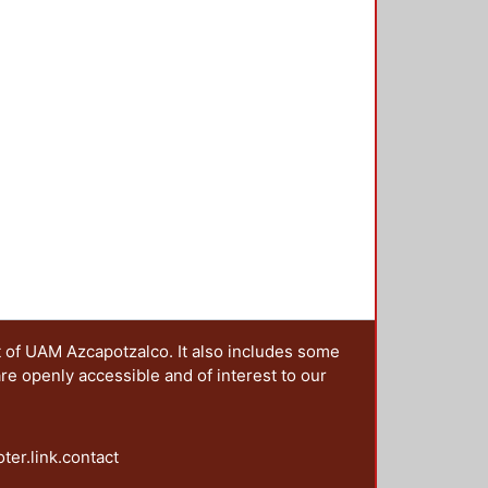
re dependerá de la comunicación
t of UAM Azcapotzalco. It also includes some
are openly accessible and of interest to our
oter.link.contact