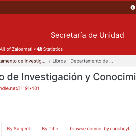
Secretaría de Unidad
All of Zaloamati
Statistics
Departamento de Investigación y Conocimiento para el Diseño
Libros - Departamento de Investigación y Conocimiento para el Diseño
o de Investigación y Conocimi
andle.net/11191/401
By Subject
By Title
browse.comcol.by.conahcyt