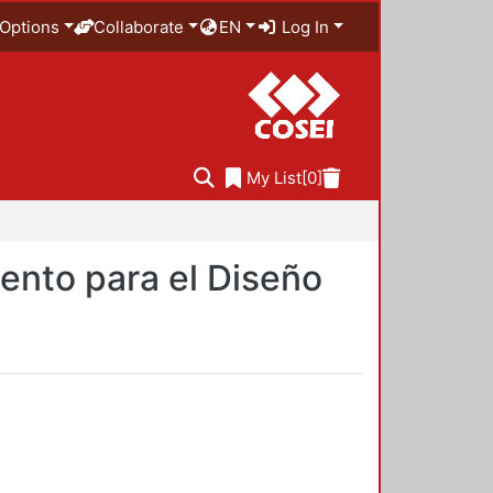
Options
Collaborate
EN
Log In
My List
[0]
ento para el Diseño