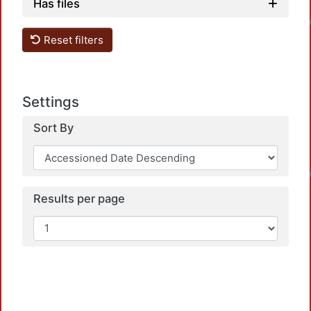
Has files
Loadin
Reset filters
Settings
Sort By
Loadin
Results per page