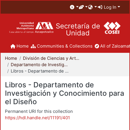
Log In
Secretaría de
Unidad
Home
Communities & Collections
All of Zaloamat
Home
División de Ciencias y Artes para el Diseño
Departamento de Investigación y Conocimiento para el Diseño
Libros - Departamento de Investigación y Conocimiento para el Diseño
Libros - Departamento de
Investigación y Conocimiento para
el Diseño
Permanent URI for this collection
https://hdl.handle.net/11191/401