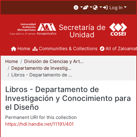
Log In
Secretaría de
Unidad
Home
Communities & Collections
All of Zaloamat
Home
División de Ciencias y Artes para el Diseño
Departamento de Investigación y Conocimiento para el Diseño
Libros - Departamento de Investigación y Conocimiento para el Diseño
Libros - Departamento de
Investigación y Conocimiento para
el Diseño
Permanent URI for this collection
https://hdl.handle.net/11191/401