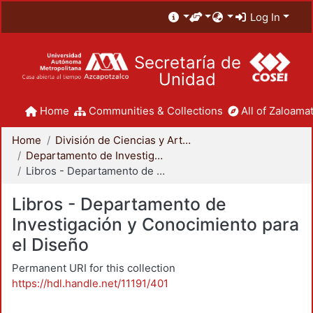
Log In
Secretaría de
Unidad
Home
Communities & Collections
All of Zaloamat
Home
División de Ciencias y Artes para el Diseño
Departamento de Investigación y Conocimiento para el Diseño
Libros - Departamento de Investigación y Conocimiento para el Diseño
Libros - Departamento de
Investigación y Conocimiento para
el Diseño
Permanent URI for this collection
https://hdl.handle.net/11191/401