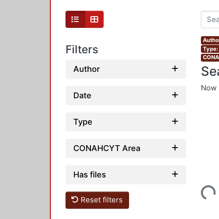
Autho
Filters
Type: 
CONAH
Se
Author
Now 
Date
Type
CONAHCYT Area
Has files
Loading...
Reset filters