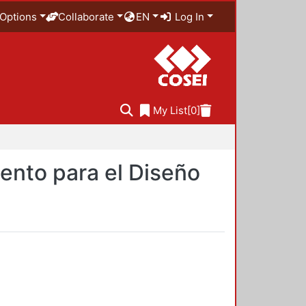
Options
Collaborate
EN
Log In
My List
[0]
ento para el Diseño