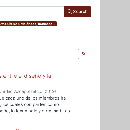
Search
.author.Román Meléndez, Ramsses
×
 entre el diseño y la
Unidad Azcapotzalco.
,
2019
)
 Roberto Adrián
;
López-Martínez,
que cada uno de los miembros ha
z, Ramsses
;
Sainz, Itzel
;
Zizumbo
os, los cuales comparten como
seño, la tecnología y otros ámbitos
ión y el análisis teórico-práctico
da uno de los capítulos, por tanto,
 generación del conocimiento