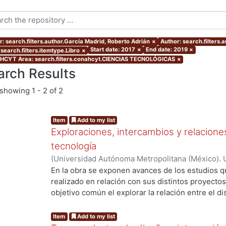
r: search.filters.author.García Madrid, Roberto Adrián
×
Author: search.filters
Start date: 2017
×
End date: 2019
×
search.filters.itemtype.Libro
×
CYT Area: search.filters.conahcyt.CIENCIAS TECNOLÓGICAS
×
arch Results
showing
1 - 2 of 2
Item
Add to my list
Exploraciones, intercambios y relaciones
tecnología
(
Universidad Autónoma Metropolitana (México). 
Ferruzca-Navarro, Marco Vinicio
;
García Madrid,
En la obra se exponen avances de los estudios 
Roberto E.
;
Murillo Islas, Ivonne
;
Román Melénde
realizado en relación con sus distintos proyect
Alamilla, Alda María
objetivo común el explorar la relación entre el di
del conocimiento, con el fin de propiciar la reflex
de éstos en la interacción social y productiva. Ca
Item
Add to my list
representa una mirada específica que abona a la