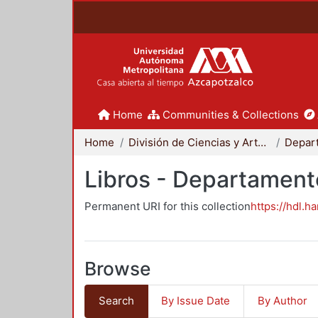
Home
Communities & Collections
Home
División de Ciencias y Artes para el Diseño
Libros - Departament
Permanent URI for this collection
https://hdl.h
Browse
Search
By Issue Date
By Author