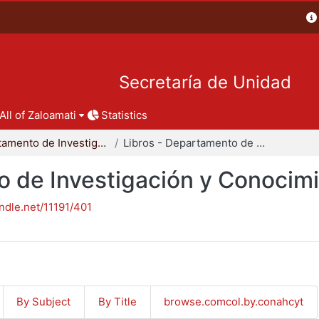
Secretaría de Unidad
All of Zaloamati
Statistics
Departamento de Investigación y Conocimiento para el Diseño
Libros - Departamento de Investigación y Conocimiento para el Diseño
o de Investigación y Conocimi
andle.net/11191/401
By Subject
By Title
browse.comcol.by.conahcyt