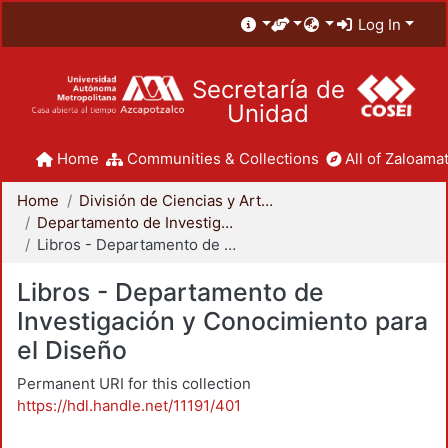
Log In
Secretaría de
Unidad
Home
Communities & Collections
All of Zaloamat
Home
División de Ciencias y Artes para el Diseño
Departamento de Investigación y Conocimiento para el Diseño
Libros - Departamento de Investigación y Conocimiento para el Diseño
Libros - Departamento de
Investigación y Conocimiento para
el Diseño
Permanent URI for this collection
https://hdl.handle.net/11191/401