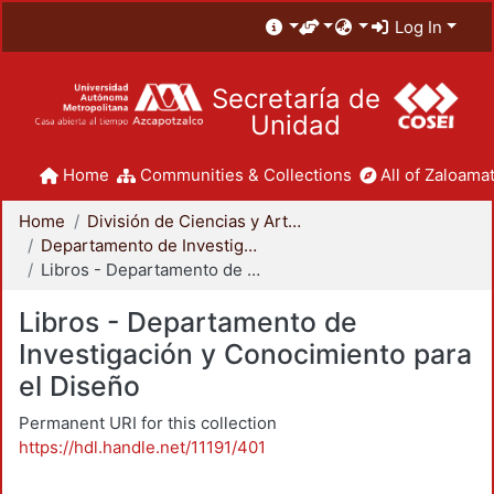
Log In
Secretaría de
Unidad
Home
Communities & Collections
All of Zaloamat
Home
División de Ciencias y Artes para el Diseño
Departamento de Investigación y Conocimiento para el Diseño
Libros - Departamento de Investigación y Conocimiento para el Diseño
Libros - Departamento de
Investigación y Conocimiento para
el Diseño
Permanent URI for this collection
https://hdl.handle.net/11191/401