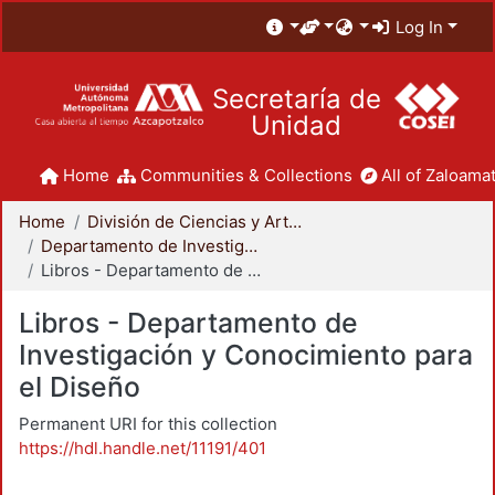
Log In
Secretaría de
Unidad
Home
Communities & Collections
All of Zaloamat
Home
División de Ciencias y Artes para el Diseño
Departamento de Investigación y Conocimiento para el Diseño
Libros - Departamento de Investigación y Conocimiento para el Diseño
Libros - Departamento de
Investigación y Conocimiento para
el Diseño
Permanent URI for this collection
https://hdl.handle.net/11191/401