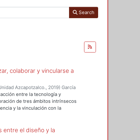
Search
ar, colaborar y vincularse a
Unidad Azcapotzalco.
,
2019
)
García
illa, Alda Maria
racción entre la tecnología y
ración de tres ámbitos intrínsecos
encia y la vinculación con la
berto García Madrid:
lisis sobre tres conferencias
re temas de tecnología,
 entre el diseño y la
e las charlas propicia que algunos