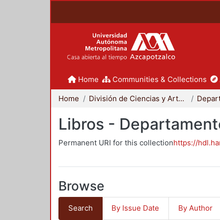
Home
Communities & Collections
Home
División de Ciencias y Artes para el Diseño
Libros - Departament
Permanent URI for this collection
https://hdl.h
Browse
Search
By Issue Date
By Author