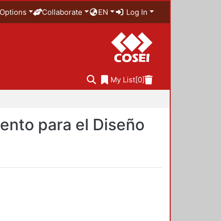
Options
Collaborate
EN
Log In
My List
[0]
ento para el Diseño