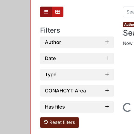
Autho
Filters
Se
Author
Now 
Date
Type
CONAHCYT Area
Loading...
Has files
Reset filters