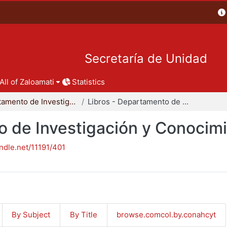
Secretaría de Unidad
All of Zaloamati
Statistics
Departamento de Investigación y Conocimiento para el Diseño
Libros - Departamento de Investigación y Conocimiento para el Diseño
o de Investigación y Conocimi
andle.net/11191/401
By Subject
By Title
browse.comcol.by.conahcyt