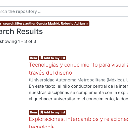
r: search.filters.author.García Madrid, Roberto Adrián
×
arch Results
showing
1 - 3 of 3
Item
Add to my list
Tecnologías y conocimiento para visualiz
través del diseño
(
Universidad Autónoma Metropolitana (México). 
Madrid, Roberto Adrián
;
Sainz, Itzel
;
Zizumbo Alam
En este texto, el hilo conductor central de la inte
nuestras disciplinas se complementa con la explo
al quehacer universitario: el conocimiento, la doc
sociedad. El libro comienza con un ensayo de Ro
“Visualización en el TED”, donde comparte un aná
Item
Add to my list
alojadas en ese popular canal de divulgación sob
Exploraciones, intercambios y relaciones
entretenimiento y diseño. El tiempo restringido d
tecnología