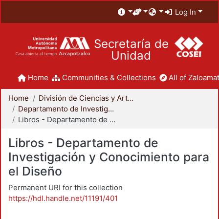
Log In
Secretaría de
Unidad
Home
Communities & Collections
All of Zaloamat
Home
División de Ciencias y Artes para el Diseño
Departamento de Investigación y Conocimiento para el Diseño
Libros - Departamento de Investigación y Conocimiento para el Diseño
Libros - Departamento de
Investigación y Conocimiento para
el Diseño
Permanent URI for this collection
https://hdl.handle.net/11191/401