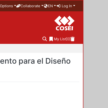
Options
Collaborate
EN
Log In
My List
[0]
ento para el Diseño