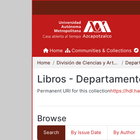
Home
Communities & Collections
Home
División de Ciencias y Artes para el Diseño
Libros - Departament
Permanent URI for this collection
https://hdl.h
Browse
Search
By Issue Date
By Author