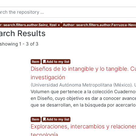
: search.filters.author.Sainz, Itzel
×
Author: search.filters.author.Ferruzca-Nav
arch Results
showing
1 - 3 of 3
Item
Add to my list
Diseños de lo intangible y lo tangible. 
investigación
(
Universidad Autónoma Metropolitana (México). U
Ciencias y Artes para el Diseño.
,
2022-11
)
Zizumb
Volumen que pertenece a la colección Cuadernos 
g...
Modesto, Beatriz Irene
;
Ibáñez, Gabriela Paloma
;
en Diseño, cuyo objetivo es dar a conocer avanc
Ferruzca-Navarro, Marco Vinicio
;
Davila, Sergio
;
que se desarrollan, en la búsqueda por acercarlos
Itzel
;
Velarde Gutiérrez, Bárbara Paulina
;
DELGAD
investigadores de la Universidad Autónoma Metr
Islas, Ivonne
instituciones de educación superior. Este libro i
Item
Add to my list
comparten diferentes ángulos, con el fin de acerc
Exploraciones, intercambios y relaciones
hilos conductores atraviesan estas cuatro perspe
tecnología