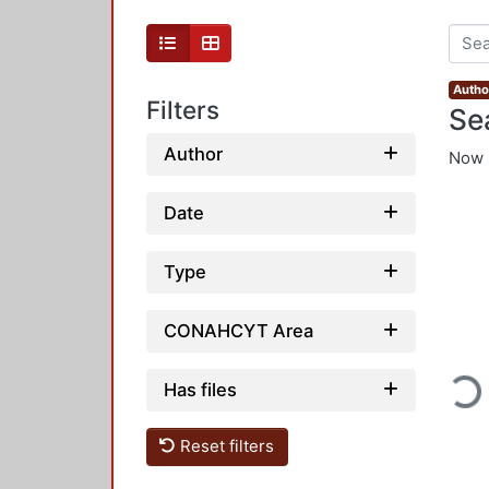
Author
Filters
Se
Author
Now 
Date
Type
CONAHCYT Area
Loadin
Has files
Reset filters