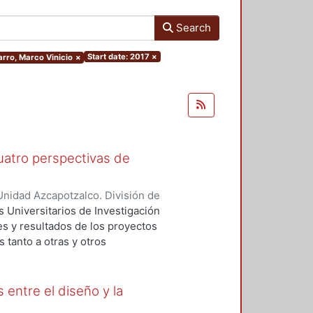
Search
Start date: 2017
×
arro, Marco Vinicio
×
Cuatro perspectivas de
nidad Azcapotzalco. División de
o Alamilla, Alda María
;
Mejía
Universitarios de Investigación
VIVEROS RAMÍREZ, SARA ELENA
;
es y resultados de los proyectos
Andrade Díaz, Carolina Sue
;
Sainz,
 tanto a otras y otros
O COELLAR, ALMA ELISA
;
Murillo
opolitana como de otras
ntegrado por cuatro capítulos que
arse al diseño y las artes. Varios
 entre el diseño y la
ctivas; cuestiones intangibles