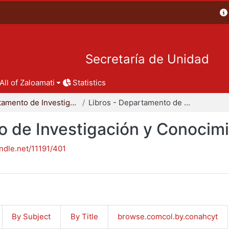
Secretaría de Unidad
All of Zaloamati
Statistics
Departamento de Investigación y Conocimiento para el Diseño
Libros - Departamento de Investigación y Conocimiento para el Diseño
o de Investigación y Conocimi
andle.net/11191/401
By Subject
By Title
browse.comcol.by.conahcyt