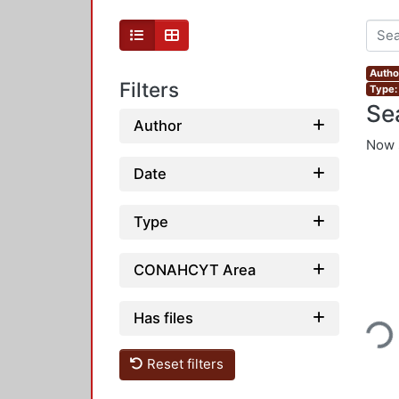
Autho
Filters
Type: 
Se
Author
Now 
Date
Type
CONAHCYT Area
Loading...
Has files
Reset filters