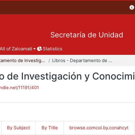
Secretaría de Unidad
All of Zaloamati
Statistics
Departamento de Investigación y Conocimiento para el Diseño
Libros - Departamento de Investigación y Conocimiento para el Diseño
o de Investigación y Conocimi
andle.net/11191/401
By Subject
By Title
browse.comcol.by.conahcyt