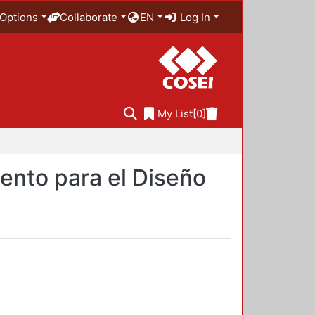
Options
Collaborate
EN
Log In
My List
[0]
ento para el Diseño