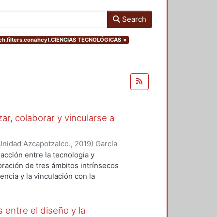
Search
h.filters.conahcyt.CIENCIAS TECNOLÓGICAS
×
ar, colaborar y vincularse a
Unidad Azcapotzalco.
,
2019
)
García
illa, Alda Maria
racción entre la tecnología y
ración de tres ámbitos intrínsecos
encia y la vinculación con la
berto García Madrid:
lisis sobre tres conferencias
re temas de tecnología,
 entre el diseño y la