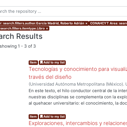
r: search.filters.author.García Madrid, Roberto Adrián
×
CONAHCYT Area: searc
search.filters.itemtype.Libro
×
arch Results
showing
1 - 3 of 3
Item
Add to my list
Tecnologías y conocimiento para visualiz
través del diseño
(
Universidad Autónoma Metropolitana (México). 
Madrid, Roberto Adrián
;
Sainz, Itzel
;
Zizumbo Alam
En este texto, el hilo conductor central de la inte
nuestras disciplinas se complementa con la explo
al quehacer universitario: el conocimiento, la doc
sociedad. El libro comienza con un ensayo de Ro
“Visualización en el TED”, donde comparte un aná
Item
Add to my list
alojadas en ese popular canal de divulgación sob
Exploraciones, intercambios y relaciones