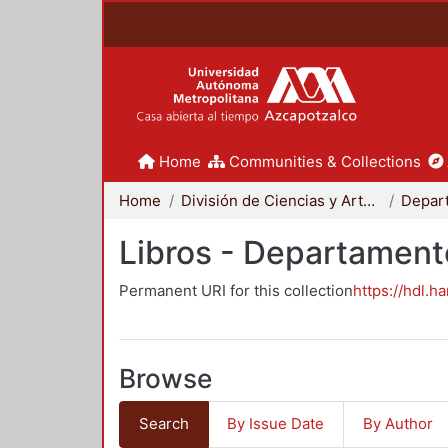
Home
Communities & Collections
Home
División de Ciencias y Artes para el Diseño
Libros - Departament
Permanent URI for this collection
https://hdl.h
Browse
Search
By Issue Date
By Author