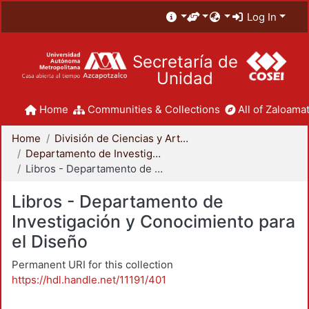
Log In
Secretaría de
Unidad
Home
Communities & Collections
All of Zaloamat
Home
División de Ciencias y Artes para el Diseño
Departamento de Investigación y Conocimiento para el Diseño
Libros - Departamento de Investigación y Conocimiento para el Diseño
Libros - Departamento de
Investigación y Conocimiento para
el Diseño
Permanent URI for this collection
https://hdl.handle.net/11191/401