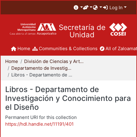
Log In
Secretaría de
Unidad
Home
Communities & Collections
All of Zaloamat
Home
División de Ciencias y Artes para el Diseño
Departamento de Investigación y Conocimiento para el Diseño
Libros - Departamento de Investigación y Conocimiento para el Diseño
Libros - Departamento de
Investigación y Conocimiento para
el Diseño
Permanent URI for this collection
https://hdl.handle.net/11191/401