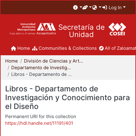
Log In
Secretaría de
Unidad
Home
Communities & Collections
All of Zaloamat
Home
División de Ciencias y Artes para el Diseño
Departamento de Investigación y Conocimiento para el Diseño
Libros - Departamento de Investigación y Conocimiento para el Diseño
Libros - Departamento de
Investigación y Conocimiento para
el Diseño
Permanent URI for this collection
https://hdl.handle.net/11191/401