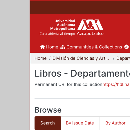
Home
Communities & Collections
Home
División de Ciencias y Artes para el Diseño
Libros - Departament
Permanent URI for this collection
https://hdl.h
Browse
Search
By Issue Date
By Author