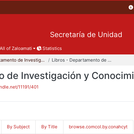
Secretaría de Unidad
All of Zaloamati
Statistics
Departamento de Investigación y Conocimiento para el Diseño
Libros - Departamento de Investigación y Conocimiento para el Diseño
o de Investigación y Conocimi
andle.net/11191/401
By Subject
By Title
browse.comcol.by.conahcyt