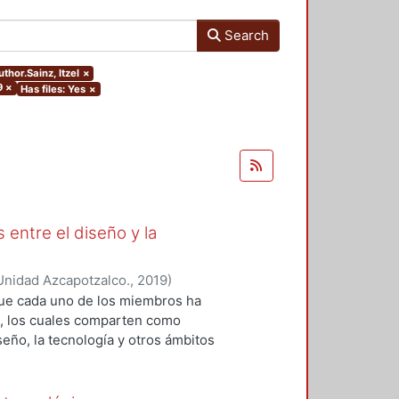
Search
uthor.Sainz, Itzel
×
9
×
Has files: Yes
×
 entre el diseño y la
Unidad Azcapotzalco.
,
2019
)
 Roberto Adrián
;
López-Martínez,
que cada uno de los miembros ha
z, Ramsses
;
Sainz, Itzel
;
Zizumbo
os, los cuales comparten como
seño, la tecnología y otros ámbitos
ión y el análisis teórico-práctico
da uno de los capítulos, por tanto,
 generación del conocimiento