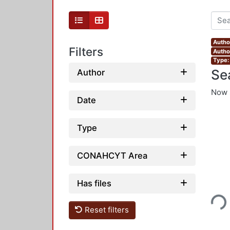
Autho
Filters
Author
Type: 
Se
Author
Now 
Date
Type
CONAHCYT Area
Loading...
Has files
Reset filters