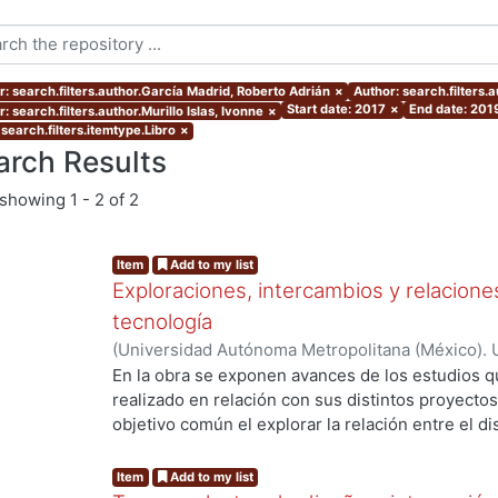
r: search.filters.author.García Madrid, Roberto Adrián
×
Author: search.filters.a
Start date: 2017
×
End date: 201
: search.filters.author.Murillo Islas, Ivonne
×
search.filters.itemtype.Libro
×
arch Results
showing
1 - 2 of 2
Item
Add to my list
Exploraciones, intercambios y relaciones
tecnología
(
Universidad Autónoma Metropolitana (México). 
Ferruzca-Navarro, Marco Vinicio
;
García Madrid,
En la obra se exponen avances de los estudios 
Roberto E.
;
Murillo Islas, Ivonne
;
Román Melénde
realizado en relación con sus distintos proyect
Alamilla, Alda María
objetivo común el explorar la relación entre el di
del conocimiento, con el fin de propiciar la reflex
de éstos en la interacción social y productiva. Ca
Item
Add to my list
representa una mirada específica que abona a la