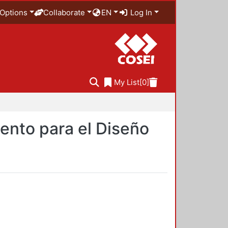
Options
Collaborate
EN
Log In
My List
[0]
ento para el Diseño