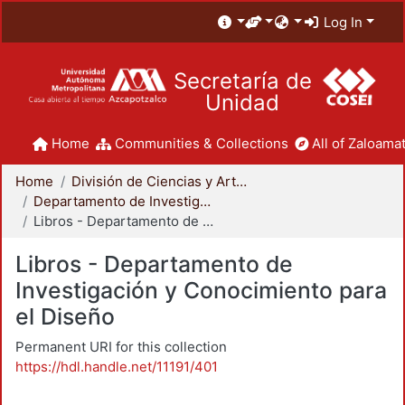
Log In
Secretaría de
Unidad
Home
Communities & Collections
All of Zaloamat
Home
División de Ciencias y Artes para el Diseño
Departamento de Investigación y Conocimiento para el Diseño
Libros - Departamento de Investigación y Conocimiento para el Diseño
Libros - Departamento de
Investigación y Conocimiento para
el Diseño
Permanent URI for this collection
https://hdl.handle.net/11191/401