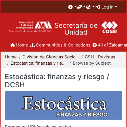
Log In
Secretaría de
Unidad
Home
Communities & Collections
All of Zaloamat
Home
División de Ciencias Sociales y Humanidades
CSH - Revistas
Estocástica: finanzas y riesgo / DCSH
Browse by Subject
Estocástica: finanzas y riesgo /
DCSH
Permanent URI for this collection