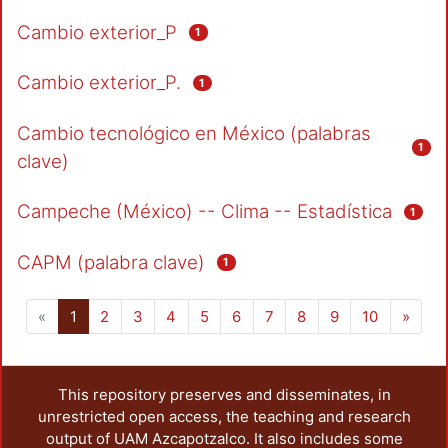
Cambio exterior_P
1
Cambio exterior_P.
1
Cambio tecnológico en México (palabras
1
clave)
Campeche (México) -- Clima -- Estadística
1
CAPM (palabra clave)
1
(current)
«
1
2
3
4
5
6
7
8
9
10
»
This repository preserves and disseminates, in
unrestricted open access, the teaching and research
output of UAM Azcapotzalco. It also includes some