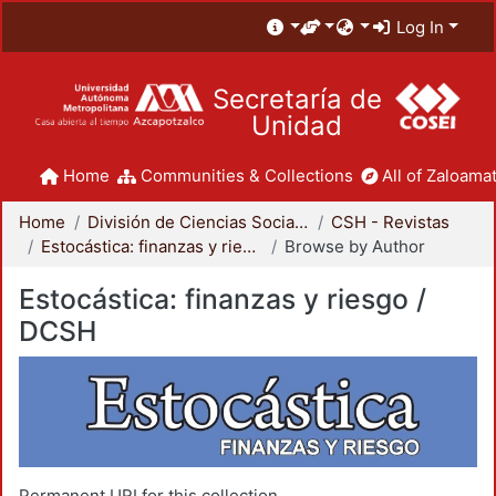
Log In
Secretaría de
Unidad
Home
Communities & Collections
All of Zaloamat
Home
División de Ciencias Sociales y Humanidades
CSH - Revistas
Estocástica: finanzas y riesgo / DCSH
Browse by Author
Estocástica: finanzas y riesgo /
DCSH
Permanent URI for this collection