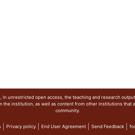
enfatizada; línea gráfica homogénea; punto gráfic
monocromático; contraste por cantidad; los siete 
simetría radial; el punto gráfico; orden geométri
teselaciones; colores primarios y secundarios; l
pintores famosos; composición; percepción; pers
SISTEMAS DE DISEÑO: generación de la forma 1; 
generación de la forma 3; los prismas y los cilin
doblez y tensión en el papel y diseño de objetos 
geometría en las composiciones 3D; antropometr
ejercicios de integración; diseño y construcción 
ejercicios de integración; introducción a los sis
básico de diseño por vectores. -- DISEÑO ARQU
diseño.
 in unrestricted open access, the teaching and research outpu
he institution, as well as content from other institutions that 
community.
s
Privacy policy
End User Agreement
Send Feedback
fo