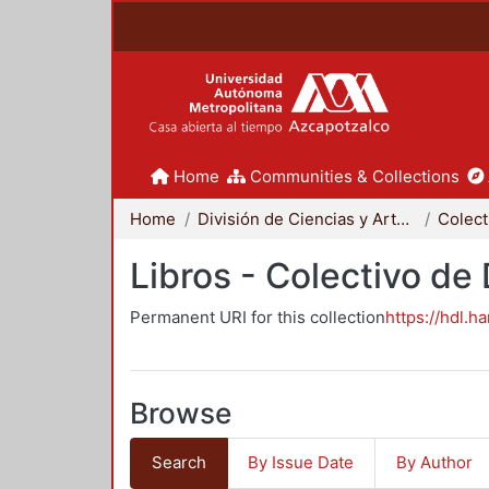
Home
Communities & Collections
Home
División de Ciencias y Artes para el Diseño
Libros - Colectivo de
Permanent URI for this collection
https://hdl.h
Browse
Search
By Issue Date
By Author