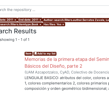
date: 2011
×
End date: 2011
×
Author: search.filters.author.Serratos Zavala, L
 search.filters.itemtype.Book
×
Has files: Yes
×
arch Results
showing
1 - 1 of 1
Item
Add to my list
Memorias de la primera etapa del Semina
Básicos del Diseño, parte 2
(
UAM Azcapotzalco, CyAD, Colectivo de Docencia
2011
)
Seminario Taller Principios Básicos del Di
LENGUAJE BASICO: atributos del color, colores a
Universidad Autónoma Metropolitana. Unidad Azca
1, colores complementarios 2, colores primarios 
Artes para el Diseño. Colectivo de Docencia Prin
composición y orden geométrico bidimensional; 
Serratos Zavala, Laura Elvira, coordinadora
producto final; síntesis sustractiva del color; co
cromáticos; simetría isométrica, homeométrica y
básico del diseño; módulo, patrón y sistema; plan