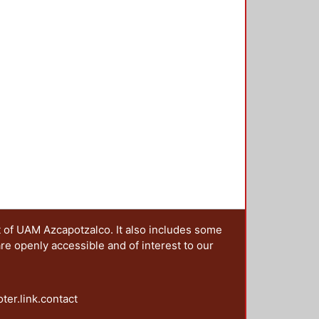
o a color; punto gráfico
contrastes del color; redes y
co bidimensional (redes); redes y
ínea; punto, impresionismo,
pectiva por observación. --
generación de la forma 2;
dros en las estructuras de pared;
en 3D; estructuras poliédricas y la
ía; composición espacial y
de estructuras articuladas;
temas de forma activa; sistema
ITECTONICO I: concepto en el
t of UAM Azcapotzalco. It also includes some
are openly accessible and of interest to our
oter.link.contact