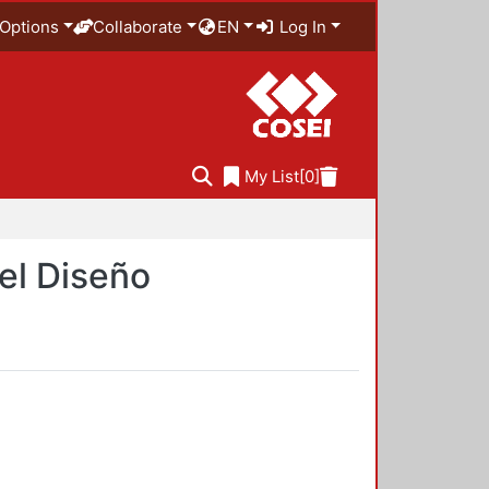
Options
Collaborate
EN
Log In
My List
[0]
del Diseño