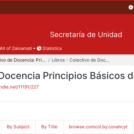
Secretaría de Unidad
All of Zaloamati
Statistics
Colectivo de Docencia: Principios Básicos del Diseño
Libros - Colectivo de Docencia Principios Básicos del Diseño
 Docencia Principios Básicos 
andle.net/11191/227
By Subject
By Title
browse.comcol.by.conahcyt