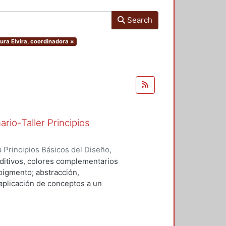
Search
aura Elvira, coordinadora
×
rio-Taller Principios
 Principios Básicos del Diseño
,
seño (Primavera, Otoño de 2011 :
ditivos, colores complementarios
potzalco. División de Ciencias y
pigmento; abstracción,
cipios Básicos del Diseño)
;
aplicación de conceptos a un
lores cálidos y fríos; esquemas
 catamétrica; línea como elemento
o; redes deformadas; línea gráfica