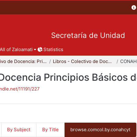
Secretaría de Unidad
All of Zaloamati
Statistics
Colectivo de Docencia: Principios Básicos del Diseño
Libros - Colectivo de Docencia Principios Básicos del Diseño
CONAH
 Docencia Principios Básicos 
andle.net/11191/227
By Subject
By Title
browse.comcol.by.conahcyt