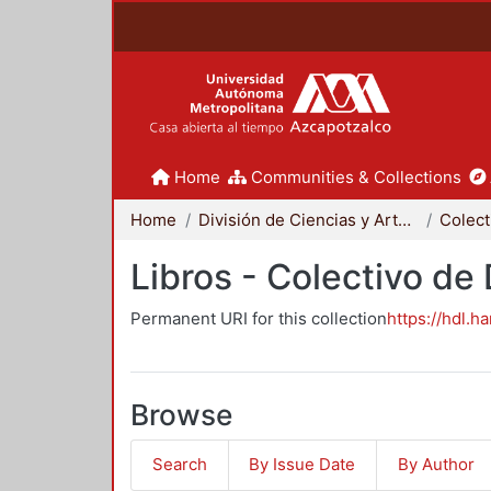
Home
Communities & Collections
Home
División de Ciencias y Artes para el Diseño
Libros - Colectivo de
Permanent URI for this collection
https://hdl.h
Browse
Search
By Issue Date
By Author