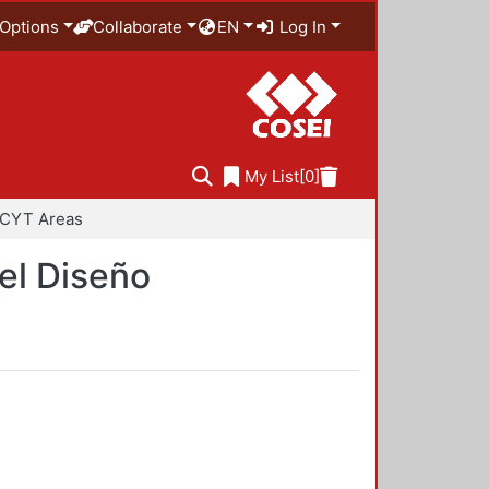
Options
Collaborate
EN
Log In
My List
[0]
CYT Areas
del Diseño