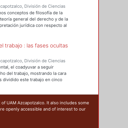
s, de comercio y de
apotzalco, División de Ciencias
en materia de protección
cho
,
1985
)
Pérez Carrillo, Agustín
nos conceptos de filosofía de la
obro de pensiones alimenticias a
 teoría general del derecho y de la
se presentan en las relaciones
rpretación jurídica con respecto al
os, las convenciones
YWORDS. Abortion. Legal
DIP-IV, los problemas del
rrestre como marítimo, la
l trabajo : las fases ocultas
 internacional, etcétera.
apotzalco, División de Ciencias
cho
,
1992
)
Loyzaga de la Cueva,
tal, el coadyuvar a seguir
ho del trabajo, mostrando la cara
s dividido este trabajo en cinco
 derecho del trabajo; Il) Derecho
 enajenado y la legislación laboral;
ntorno; V) Esencia, apariencia y uso
t of UAM Azcapotzalco. It also includes some
ico.
are openly accessible and of interest to our