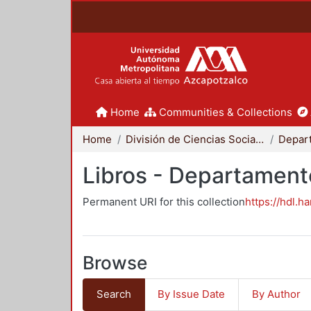
Home
Communities & Collections
Home
División de Ciencias Sociales y Humanidades
Depar
Libros - Departamen
Permanent URI for this collection
https://hdl.h
Browse
Search
By Issue Date
By Author