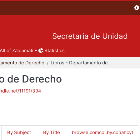
Secretaría de Unidad
All of Zaloamati
Statistics
tamento de Derecho
Libros - Departamento de Derecho
to de Derecho
andle.net/11191/394
By Subject
By Title
browse.comcol.by.conahcyt