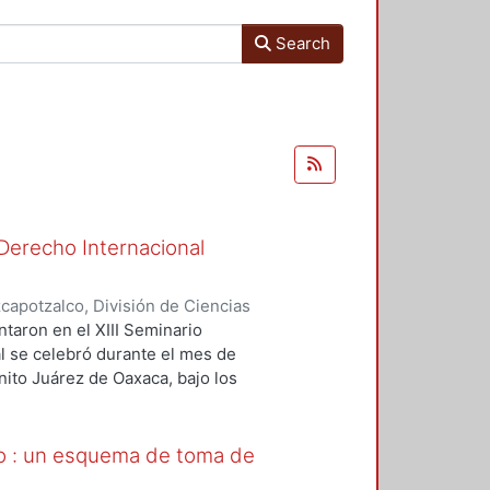
Search
Derecho Internacional
apotzalco, División de Ciencias
cho
,
1992
)
Trigueras Gaisiman,
taron en el XIII Seminario
ho Internacional Privado (13o. :
l se celebró durante el mes de
ito Juárez de Oaxaca, bajo los
sidad Autónoma Metropolitana y de
rivado. En estos trabajos se
ama del derecho: las recientes
rto : un esquema de toma de
nternacional privado, los