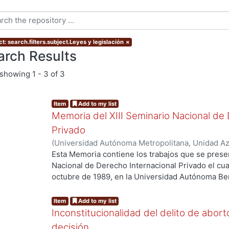
t: search.filters.subject.Leyes y legislación
×
arch Results
showing
1 - 3 of 3
Item
Add to my list
Memoria del XIII Seminario Nacional de 
Privado
(
Universidad Autónoma Metropolitana, Unidad Azc
Sociales y Humanidades, Departamento de Dere
Esta Memoria contiene los trabajos que se presen
Laura, coordinadora
;
Seminario Nacional de Derec
Nacional de Derecho Internacional Privado el cua
1989 : Oaxaca, México)
octubre de 1989, en la Universidad Autónoma Ben
auspicios de la misma Universidad, de la Univer
la Academia Mexicana de Derecho Internacional P
Item
Add to my list
analizan los temas de mayor actualidad en esta r
Inconstitucionalidad del delito de abo
reformas a la legislación en materia de derecho i
decisión