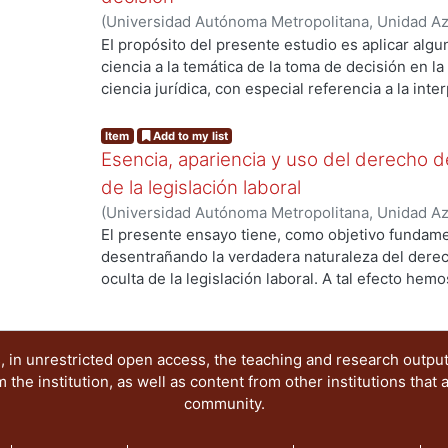
problemas de su aplicación en los códigos civile
(
Universidad Autónoma Metropolitana, Unidad Azc
procedimientos civiles; las nuevas perspectivas 
Sociales y Humanidades, Departamento de Dere
EI propósito del presente estudio es aplicar algu
internacional de menores y de aseguramiento y c
ciencia a la temática de la toma de decisión en la
nivel internacional, los problemas jurídicos que 
ciencia jurídica, con especial referencia a la inte
comerciales y de negocios con los Estados Unid
aborto en México. PALABRAS CLAVE: Aborto. KE
interamericanas aprobadas en la reunión de la CI
certainty. Constitutional law
Item
Add to my list
transporte internacional de mercancías, tanto te
Esencia, apariencia y uso del derecho de
contratación internacional, la cooperación judicial
de la legislación laboral
(
Universidad Autónoma Metropolitana, Unidad Azc
Sociales y Humanidades, Departamento de Dere
El presente ensayo tiene, como objetivo fundamen
Octavio
desentrañando la verdadera naturaleza del derec
oculta de la legislación laboral. A tal efecto hemo
capítulos: I) Sobre el surgimiento y evolución del
del trabajo, ideología y reformismo; IlI) El trabajo
IV) Disciplina y represión laboral. Su esencia y e
 in unrestricted open access, the teaching and research outpu
del derecho colectivo del trabajo. El caso de Méx
he institution, as well as content from other institutions that 
community.