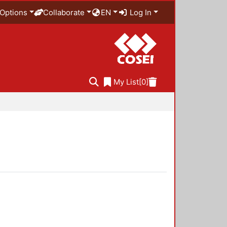
Options
Collaborate
EN
Log In
My List
[0]