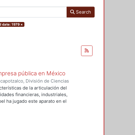
Search
d date: 1979
×
mpresa pública en México
apotzalco, División de Ciencias
istración
,
1979
)
Núñez Estrada,
terísticas de la articulación del
dades financieras, industriales,
el ha jugado este aparato en el
n de capital en general. Se parte
do lineal, sino que ha estado
ha dado particularidades
ponemos partir del estudio de tres
 modelos específicos de