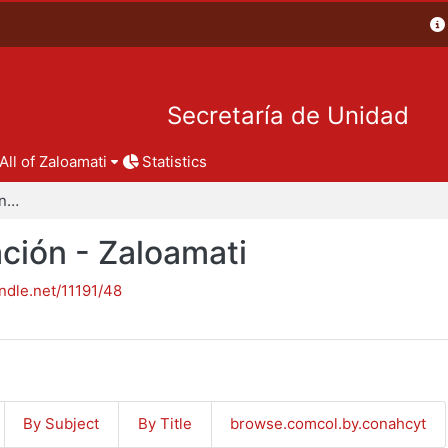
Secretaría de Unidad
All of Zaloamati
Statistics
Reportes de investigación - Zaloamati
ción - Zaloamati
andle.net/11191/48
By Subject
By Title
browse.comcol.by.conahcyt