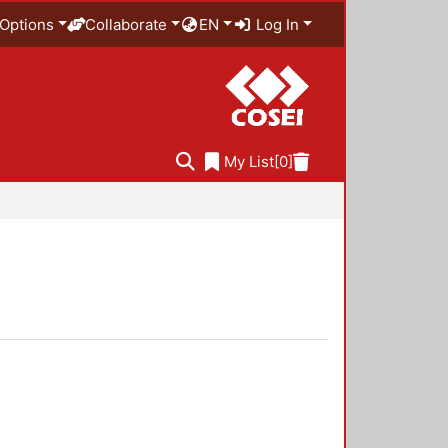
Options
Collaborate
EN
Log In
My List
[0]