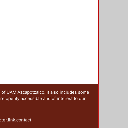
de Cárdenas, el de desarrollo
mente estudiar en detalle el modelo
t of UAM Azcapotzalco. It also includes some
are openly accessible and of interest to our
oter.link.contact