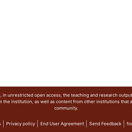
acumulación, como son el proyecto nacionalista 
estabilizador y la crisis echeverrista, para final
de alianza para la producción. ..."
 in unrestricted open access, the teaching and research outpu
he institution, as well as content from other institutions that 
community.
s
Privacy policy
End User Agreement
Send Feedback
fo