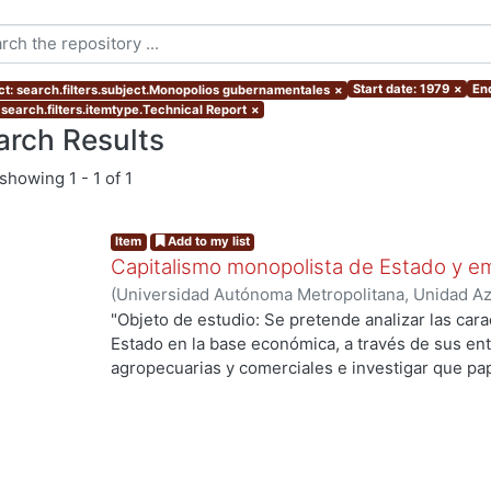
Start date: 1979
×
En
ct: search.filters.subject.Monopolios gubernamentales
×
 search.filters.itemtype.Technical Report
×
arch Results
showing
1 - 1 of 1
Item
Add to my list
Capitalismo monopolista de Estado y e
(
Universidad Autónoma Metropolitana, Unidad Azc
Sociales y Humanidades, Departamento de Admin
"Objeto de estudio: Se pretende analizar las carac
Héctor
Estado en la base económica, a través de sus enti
agropecuarias y comerciales e investigar que pap
proceso de monopolización y en el de acumulació
de la hipótesis de que dicha articulación no ha si
inmersa dentro de la lucha de clases, la cual le 
dependiendo del período que se estudie. ... "pro
de los principales períodos, correspondientes a