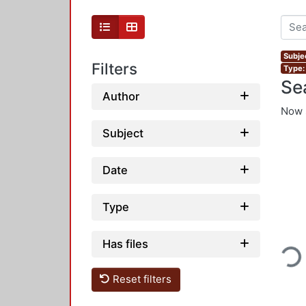
Subje
Filters
Type:
Se
Author
Now 
Subject
Date
Type
Loading...
Has files
Reset filters