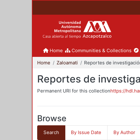
Home
Communities & Collections
Home
Zaloamati
Reportes de investiga
Permanent URI for this collection
https://hdl.h
Browse
Search
By Issue Date
By Author