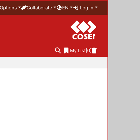
Options
Collaborate
EN
Log In
My List
[0]