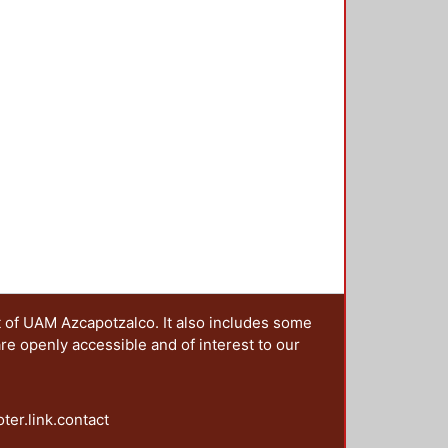
de Cárdenas, el de desarrollo
mente estudiar en detalle el modelo
t of UAM Azcapotzalco. It also includes some
are openly accessible and of interest to our
oter.link.contact