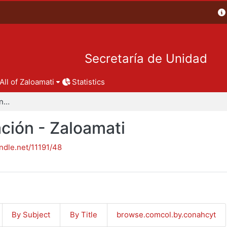
Secretaría de Unidad
All of Zaloamati
Statistics
Reportes de investigación - Zaloamati
ción - Zaloamati
andle.net/11191/48
By Subject
By Title
browse.comcol.by.conahcyt