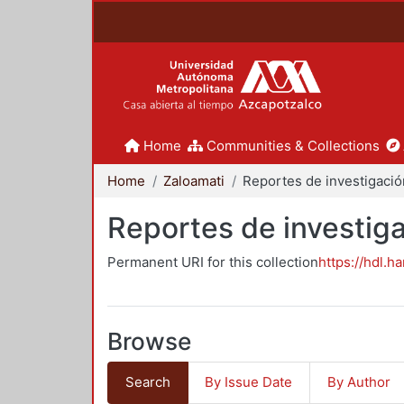
Home
Communities & Collections
Home
Zaloamati
Reportes de investiga
Permanent URI for this collection
https://hdl.h
Browse
Search
By Issue Date
By Author