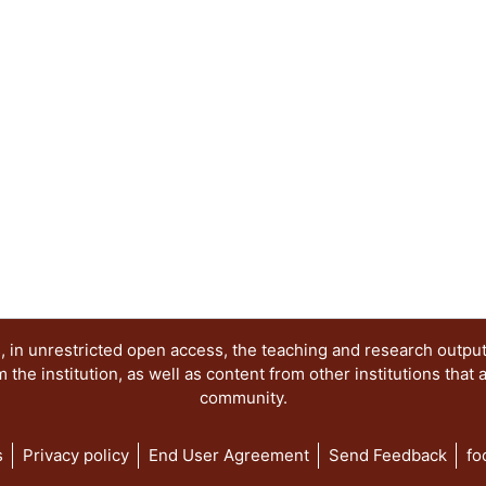
acumulación, como son el proyecto nacionalista 
estabilizador y la crisis echeverrista, para final
de alianza para la producción. ..."
 in unrestricted open access, the teaching and research outpu
he institution, as well as content from other institutions that 
community.
s
Privacy policy
End User Agreement
Send Feedback
fo