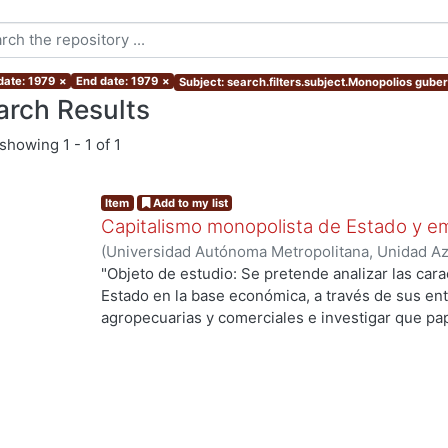
date: 1979
×
End date: 1979
×
Subject: search.filters.subject.Monopolios gub
arch Results
showing
1 - 1 of 1
Item
Add to my list
Capitalismo monopolista de Estado y e
(
Universidad Autónoma Metropolitana, Unidad Azc
Sociales y Humanidades, Departamento de Admin
"Objeto de estudio: Se pretende analizar las carac
Héctor
Estado en la base económica, a través de sus enti
agropecuarias y comerciales e investigar que pap
proceso de monopolización y en el de acumulació
de la hipótesis de que dicha articulación no ha si
inmersa dentro de la lucha de clases, la cual le 
dependiendo del período que se estudie. ... "pro
de los principales períodos, correspondientes a