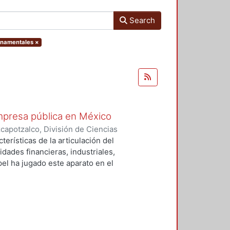
Search
ernamentales
×
mpresa pública en México
apotzalco, División de Ciencias
istración
,
1979
)
Núñez Estrada,
terísticas de la articulación del
dades financieras, industriales,
el ha jugado este aparato en el
n de capital en general. Se parte
do lineal, sino que ha estado
ha dado particularidades
ponemos partir del estudio de tres
 modelos específicos de