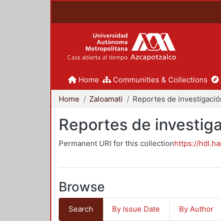
Home
Communities & Collections
Home
Zaloamati
Reportes de investiga
Permanent URI for this collection
https://hdl.h
Browse
Search
By Issue Date
By Author