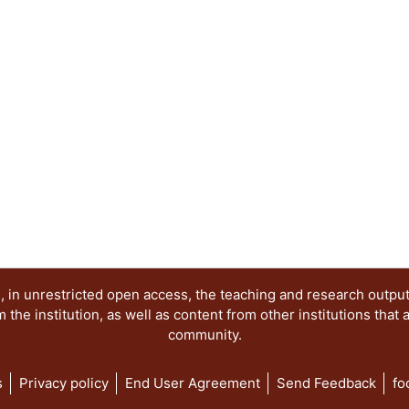
acumulación, como son el proyecto nacionalista 
estabilizador y la crisis echeverrista, para final
de alianza para la producción. ..."
 in unrestricted open access, the teaching and research outpu
he institution, as well as content from other institutions that 
community.
s
Privacy policy
End User Agreement
Send Feedback
fo