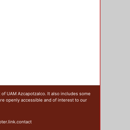
de Cárdenas, el de desarrollo
mente estudiar en detalle el modelo
t of UAM Azcapotzalco. It also includes some
are openly accessible and of interest to our
oter.link.contact