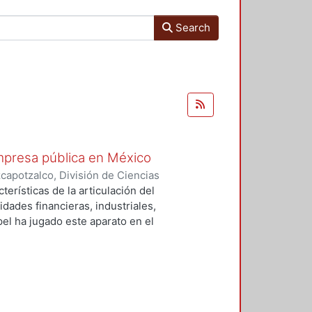
Search
mpresa pública en México
apotzalco, División de Ciencias
istración
,
1979
)
Núñez Estrada,
terísticas de la articulación del
dades financieras, industriales,
el ha jugado este aparato en el
n de capital en general. Se parte
do lineal, sino que ha estado
ha dado particularidades
ponemos partir del estudio de tres
 modelos específicos de