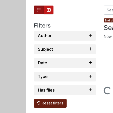
End d
Filters
Se
Author
Now 
Subject
Date
Type
Loading...
Has files
Reset filters