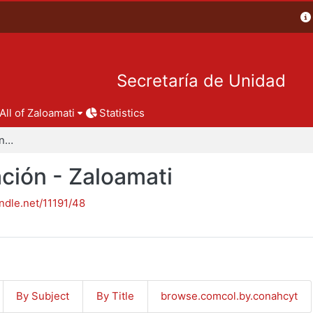
Secretaría de Unidad
All of Zaloamati
Statistics
Reportes de investigación - Zaloamati
ción - Zaloamati
andle.net/11191/48
By Subject
By Title
browse.comcol.by.conahcyt