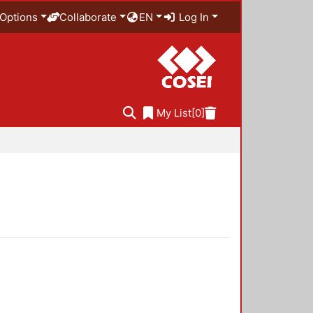
Options
Collaborate
EN
Log In
My List
[0]