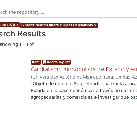
ate: 1979
×
Subject: search.filters.subject.Capitalismo
×
arch Results
showing
1 - 1 of 1
Item
Add to my list
Capitalismo monopolista de Estado y e
(
Universidad Autónoma Metropolitana, Unidad Azc
Sociales y Humanidades, Departamento de Admin
"Objeto de estudio: Se pretende analizar las carac
Héctor
Estado en la base económica, a través de sus enti
agropecuarias y comerciales e investigar que pap
proceso de monopolización y en el de acumulació
de la hipótesis de que dicha articulación no ha si
inmersa dentro de la lucha de clases, la cual le 
dependiendo del período que se estudie. ... "pro
de los principales períodos, correspondientes a