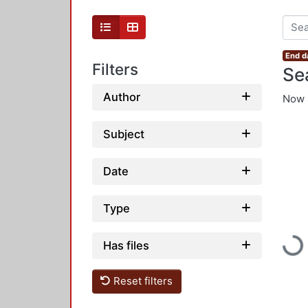
End d
Filters
Se
Author
Now 
Subject
Date
Type
Loadi
Has files
Reset filters