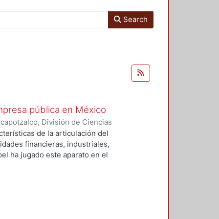
Search
mpresa pública en México
apotzalco, División de Ciencias
istración
,
1979
)
Núñez Estrada,
terísticas de la articulación del
dades financieras, industriales,
el ha jugado este aparato en el
n de capital en general. Se parte
do lineal, sino que ha estado
ha dado particularidades
ponemos partir del estudio de tres
 modelos específicos de