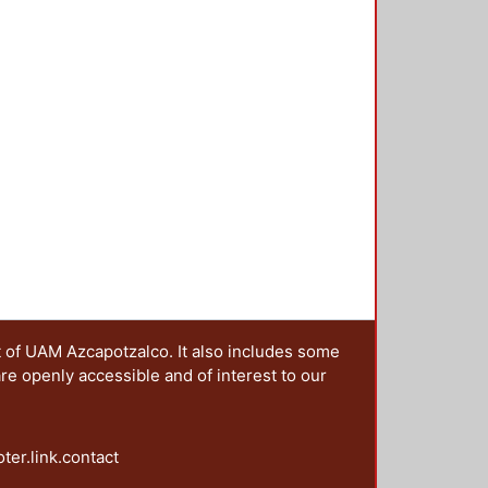
de Cárdenas, el de desarrollo
mente estudiar en detalle el modelo
t of UAM Azcapotzalco. It also includes some
are openly accessible and of interest to our
oter.link.contact