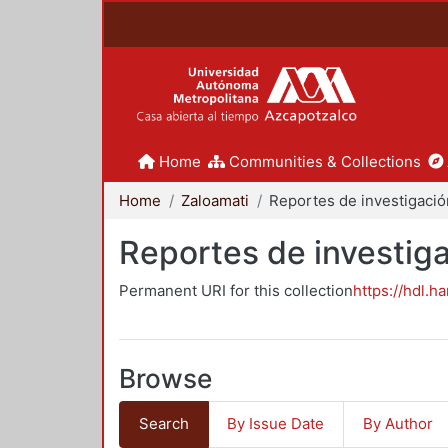
Home
Communities & Collections
Home
Zaloamati
Reportes de investiga
Permanent URI for this collection
https://hdl.h
Browse
Search
By Issue Date
By Author