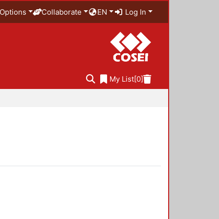
Options
Collaborate
EN
Log In
My List
[0]