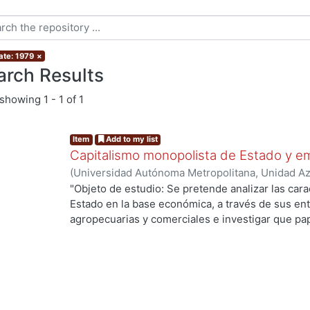
ate: 1979
×
arch Results
showing
1 - 1 of 1
Item
Add to my list
Capitalismo monopolista de Estado y e
(
Universidad Autónoma Metropolitana, Unidad Azc
Sociales y Humanidades, Departamento de Admin
"Objeto de estudio: Se pretende analizar las carac
Héctor
Estado en la base económica, a través de sus enti
agropecuarias y comerciales e investigar que pap
proceso de monopolización y en el de acumulació
ng...
de la hipótesis de que dicha articulación no ha si
inmersa dentro de la lucha de clases, la cual le 
dependiendo del período que se estudie. ... "pro
de los principales períodos, correspondientes a