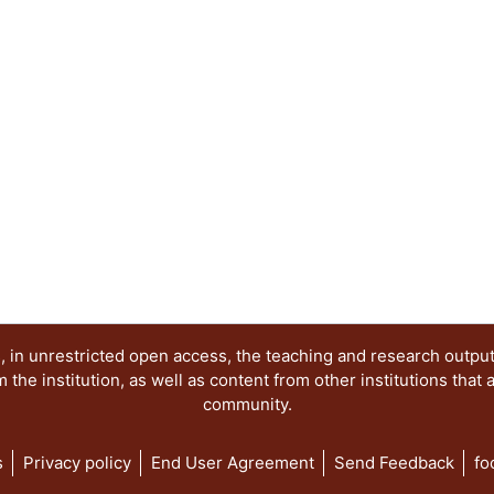
acumulación, como son el proyecto nacionalista 
estabilizador y la crisis echeverrista, para final
de alianza para la producción. ..."
 in unrestricted open access, the teaching and research outpu
he institution, as well as content from other institutions that 
community.
s
Privacy policy
End User Agreement
Send Feedback
fo