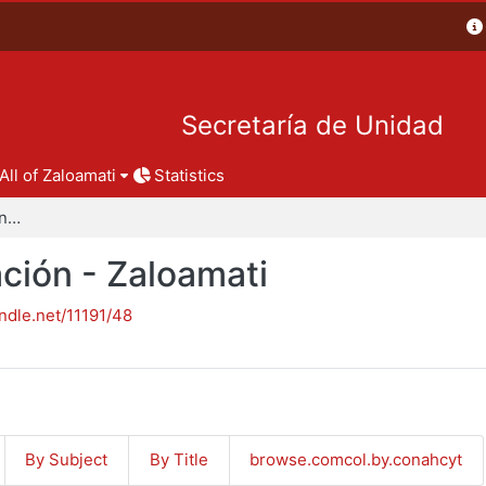
Secretaría de Unidad
All of Zaloamati
Statistics
Reportes de investigación - Zaloamati
ción - Zaloamati
andle.net/11191/48
By Subject
By Title
browse.comcol.by.conahcyt