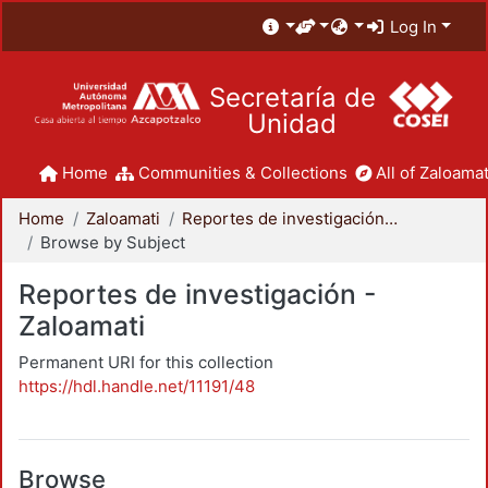
Log In
Secretaría de
Unidad
Home
Communities & Collections
All of Zaloamat
Home
Zaloamati
Reportes de investigación - Zaloamati
Browse by Subject
Reportes de investigación -
Zaloamati
Permanent URI for this collection
https://hdl.handle.net/11191/48
Browse