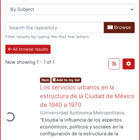
Browse
Filter results by typing the first few letters
All browse results
Now showing
1 - 1 of 1
Item
Add to my list
Los servicios urbanos en la
estructura de la Ciudad de México
de 1940 a 1970
ading...
(
Universidad Autónoma Metropolitana,
Unidad Azcapotzalco, División de Ciencias
"Estudia la influencia de los aspectos
Sociales y Humanidades, Departamento
económicos, políticos y sociales en la
de Economía
,
2013-10
)
Ejea Mendoza,
configuración de la estructura de la