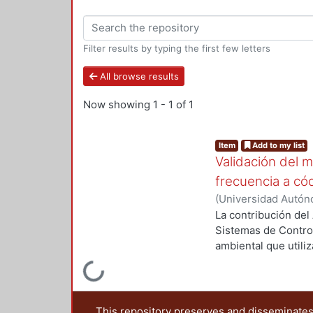
Filter results by typing the first few letters
All browse results
Now showing
1 - 1 of 1
Item
Add to my list
Validación del 
frecuencia a cód
(
Universidad Autón
Melitón Ezequiel
;
B
La contribución de
Sistemas de Control
ambiental que utili
código digital, en l
Loading...
el diseño de un visi
paradigma, el sistem
meteorológicas adve
This repository preserves and disseminates,