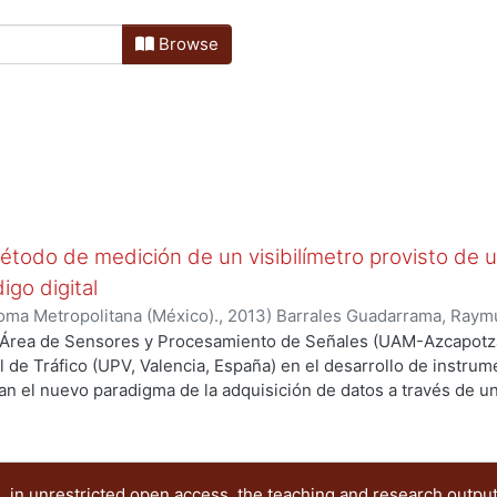
Browse
método de medición de un visibilímetro provisto de 
igo digital
oma Metropolitana (México).
,
2013
)
Barrales Guadarrama, Ray
arrales Guadarrama, Víctor Rogelio
;
Vázquez Cerón, Ernesto Ro
l Área de Sensores y Procesamiento de Señales (UAM-Azcapotza
 de Tráfico (UPV, Valencia, España) en el desarrollo de instru
zan el nuevo paradigma de la adquisición de datos a través de u
ugar del paradigma convencional del convertidor analógico-digita
bilímetro para aplicaciones de tráfico terrestre. Debido, justam
a óptico de captación de la señal, necesaria para estimar la vis
rsas (niebla, lluvia intensa, nieve, etc.), ha debido diseñarse 
 in unrestricted open access, the teaching and research outpu