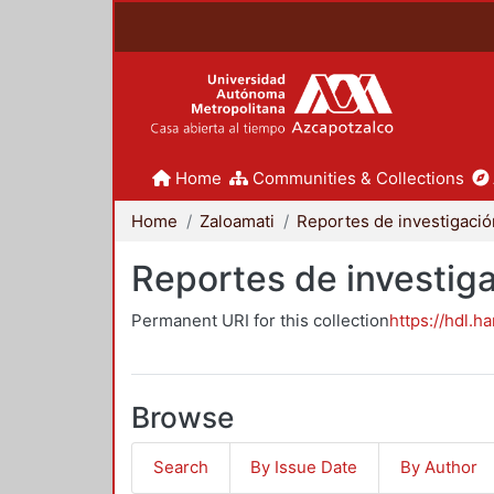
Home
Communities & Collections
Home
Zaloamati
Reportes de investiga
Permanent URI for this collection
https://hdl.h
Browse
Search
By Issue Date
By Author