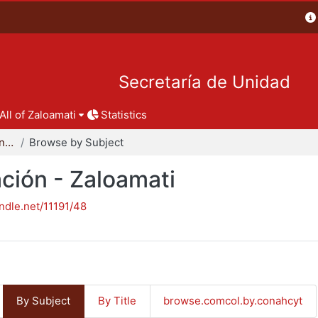
Secretaría de Unidad
All of Zaloamati
Statistics
Reportes de investigación - Zaloamati
Browse by Subject
ción - Zaloamati
andle.net/11191/48
By Subject
By Title
browse.comcol.by.conahcyt