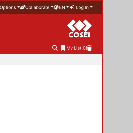
Options
Collaborate
EN
Log In
My List
[0]