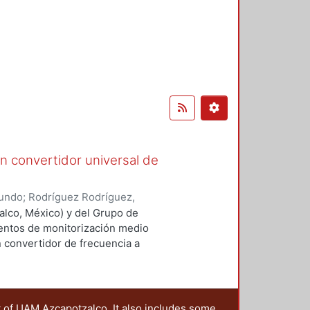
un convertidor universal de
mundo
;
Rodríguez Rodríguez,
drigo
;
Mocholí Salcedo, Antonio
lco, México) y del Grupo de
mentos de monitorización medio
n convertidor de frecuencia a
l, se ha visto materializada con
ente, a la adopción de este nuevo
ibilidad espacial en condiciones
para rechazar ópticamente las
t of UAM Azcapotzalco. It also includes some