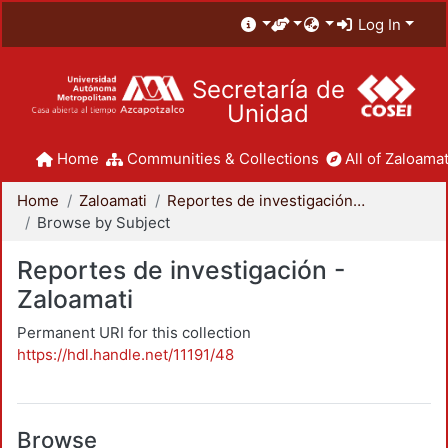
Log In
Secretaría de
Unidad
Home
Communities & Collections
All of Zaloamat
Home
Zaloamati
Reportes de investigación - Zaloamati
Browse by Subject
Reportes de investigación -
Zaloamati
Permanent URI for this collection
https://hdl.handle.net/11191/48
Browse