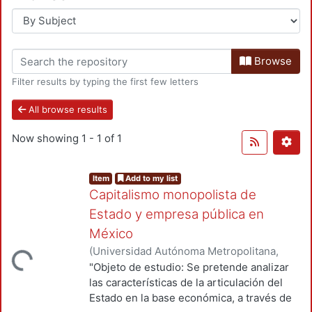
Browse
Filter results by typing the first few letters
All browse results
Now showing
1 - 1 of 1
Item
Add to my list
Capitalismo monopolista de
Estado y empresa pública en
México
(
Universidad Autónoma Metropolitana,
Loading...
Unidad Azcapotzalco, División de Ciencias
"Objeto de estudio: Se pretende analizar
Sociales y Humanidades, Departamento
las características de la articulación del
de Administración
,
1979
)
Núñez Estrada,
Estado en la base económica, a través de